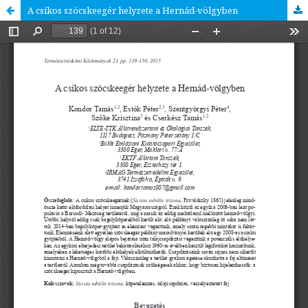
A csíkos szöcskeegér helyzete a Hernád-völgyben