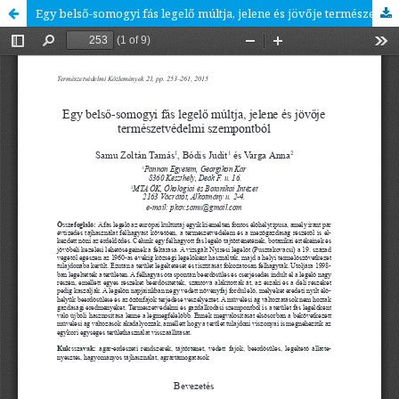
Egy belső-somogyi fás legelő múltja, jelene és jövője természetvédelmi szempontból