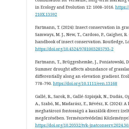
in Ecology and Evolution 12: 1008–1016.
https:/
210X.13592
Fartmann, T. (2024): Insect conservation in grass
Samways, M. J., New, T., Cardoso, P., Gaigher, R.
handbook of insect conservation. Routledge, L
https://doi.org/10.4324/9781003285793-2
Fartmann, T., Brüggeshemke, J., Poniatowski, D., 
Summer drought affects abundance of grassl
differentially along an elevation gradient. Eco
778–790.
https://doi.org/10.1111/een.13168
Gallé, R., Sarok, B., Gallé-Szpisjak, N., Dudás, G
A., Szabó, M., Madarász, E., Révész, K. (2024): 
meghatározó fontosságú a kaszálók diverz íze
megőrzésében. Természetvédelmi Közlemények
https://doi.org/10.20332/tvk-jnatconserv.2024.3