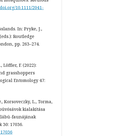
/doi.org/10.1111/2041-
lands. In: Pryke, J.,
 (eds.): Routledge
ondon, pp. 263–274.
Löffler, F. (2022):
and grasshoppers
logical Entomology 47:
y., Korsoveczky, L., Torma,
A búvósávok kialakítása
ltlábú-faunájának
 30: 17036.
0.17036