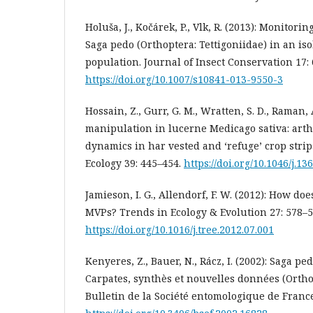
Holuša, J., Kočárek, P., Vlk, R. (2013): Monitori
Saga pedo (Orthoptera: Tettigoniidae) in an i
population. Journal of Insect Conservation 17:
https://doi.org/10.1007/s10841-013-9550-3
Hossain, Z., Gurr, G. M., Wratten, S. D., Raman, 
manipulation in lucerne Medicago sativa: art
dynamics in har vested and ‘refuge’ crop strip
Ecology 39: 445–454.
https://doi.org/10.1046/j.1
Jamieson, I. G., Allendorf, F. W. (2012): How do
MVPs? Trends in Ecology & Evolution 27: 578–5
https://doi.org/10.1016/j.tree.2012.07.001
Kenyeres, Z., Bauer, N., Rácz, I. (2002): Saga pe
Carpates, synthès et nouvelles données (Orthop
Bulletin de la Société entomologique de France