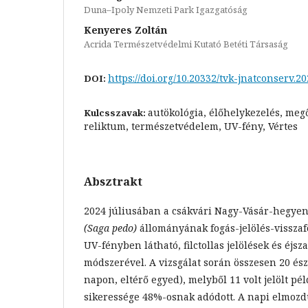
Duna–Ipoly Nemzeti Park Igazgatóság
Kenyeres Zoltán
Acrida Természetvédelmi Kutató Betéti Társaság
https://doi.org/10.20332/tvk-jnatconserv.2
DOI:
autökológia, élőhelykezelés, meg
Kulcsszavak:
reliktum, természetvédelem, UV-fény, Vértes
Absztrakt
2024 júliusában a csákvári Nagy-Vásár-hegyen
(Saga pedo)
állományának fogás-jelölés-visszaf
UV-fényben látható, filctollas jelölések és éjsz
módszerével. A vizsgálat során összesen 20 ész
napon, eltérő egyed), melyből 11 volt jelölt pé
sikeressége 48%-osnak adódott. A napi elmoz