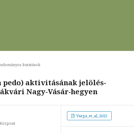
tudományos kutatások
 pedo) aktivitásának jelölés-
csákvári Nagy-Vásár-hegyen
Varga_et_al_2025
 Központ