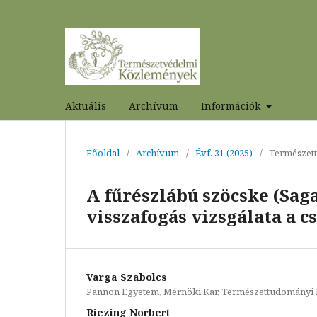
Aktuális
Archívum
Információk
Főoldal
/
Archívum
/
Évf. 31 (2025)
/
Természet
A fűrészlábú szöcske (Saga
visszafogás vizsgálata a 
Varga Szabolcs
Pannon Egyetem, Mérnöki Kar, Természettudományi
Riezing Norbert