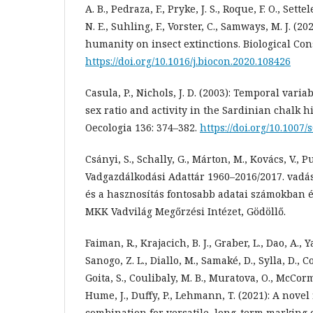
A. B., Pedraza, F., Pryke, J. S., Roque, F. O., Settele
N. E., Suhling, F., Vorster, C., Samways, M. J. (2
humanity on insect extinctions. Biological Con
https://doi.org/10.1016/j.biocon.2020.108426
Casula, P., Nichols, J. D. (2003): Temporal varia
sex ratio and activity in the Sardinian chalk hi
Oecologia 136: 374–382.
https://doi.org/10.1007
Csányi, S., Schally, G., Márton, M., Kovács, V., Pu
Vadgazdálkodási Adattár 1960–2016/2017. vadás
és a hasznosítás fontosabb adatai számokban 
MKK Vadvilág Megőrzési Intézet, Gödöllő.
Faiman, R., Krajacich, B. J., Graber, L., Dao, A., Ya
Sanogo, Z. L., Diallo, M., Samaké, D., Sylla, D., C
Goita, S., Coulibaly, M. B., Muratova, O., McCorm
Hume, J., Duffy, P., Lehmann, T. (2021): A nov
combination for versatile, long-term marking