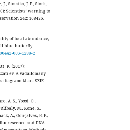
, J., Simaika, J. P., Stork,
020): Scientists’ warning to
servation 242: 108426.
bility of local abundance,
ll blue butterfly.
/s00442-003-1288-2
tz, K. (2017):
zati év. A vadállomány
és diagramokban. SZIE
ro, A. S., Yossi, O.,
oulibaly, M., Kone, S.,
ack, A., Gonçalves, B. P.,
el fluorescence and DNA
 of mosquitoes. Methods