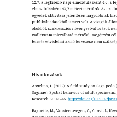
12,7, a legkisebb napi elmozdulásként 4,6, a 
elmozdulásként 43,7 métert mértünk. Az eredm
egyedek aktivitása jelentősen nagyobbnak bizo
publikált adatokból ismert volt. A vizsgált áll
okokból, szukcessziós növényzetváltozások nem
vadlétszám tolerálható mértékű, megőrzést cél
természetvédelmi akció tervezése nem szükség
Hivatkozások
Anselmo, L. (2022): A field study on Saga pedo (
Saginae): Spatial behavior of adult specimens.
Research 31: 41–46.
https://doi.org/10.3897/jor.3
Baguette, M., Vansteenwegen, C., Convi, I., Neve