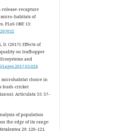
rk-release-recapture
 micro-habitats of
es. PLoS ONE 13:
0207052
, D. (2017): Effects of
 quality on leafhopper
, Ecosystems and
6/j.agee.2017.05.024
d microhabitat choice in
s bush-cricket
anus). Articulata 35: 37–
: Analysis of population
on the edge of its range:
etaleptea 29: 120–121.