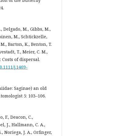
on of the butterfly
4.
., Delgado, M., Gibbs, M.,
inen, M., Schtickzelle,
 M., Barton, K., Benton, T.
estadt, T., Meier, C. M.,
): Costs of dispersal.
10.1111/j.1469-
oniidae: Saginae) an old
tomologist 5: 103–106.
o, F., Deacon, C.,
l, J., Hallmann, C. A.,
, Noriega, J. A., Orfinger,