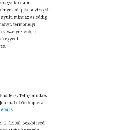
legnagyobb napi
ények alapján a vizsgált
nyult, mint az az eddig
ományt, termőhelyi
 veszélyeztetik, a
zó egyedi
es.
Ensifera, Tettigoniidae,
 Journal of Orthoptera
1.69425
, G. (1998): Sex-biased