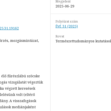
Megjelent
2025-06-29
Folyóirat szám
Évf. 31 (2025)
025.31.19162
Rovat
őrzés, mozgásmintázat,
Természettudományos kutatáso
 élő fűrészlábú szöcske
ogás vizsgálatát végeztük
aka végzett keresések
lelésünk volt (eltérő
ldány. A visszafogások
dulások mediánjaként