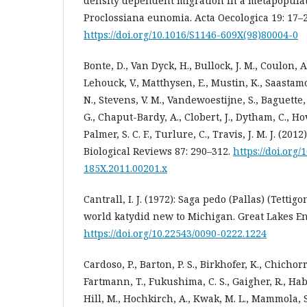
density dependent migration in a metapopulati
Proclossiana eunomia. Acta Oecologica 19: 17–2
https://doi.org/10.1016/S1146-609X(98)80004-0
Bonte, D., Van Dyck, H., Bullock, J. M., Coulon, A
Lehouck, V., Matthysen, E., Mustin, K., Saastamo
N., Stevens, V. M., Vandewoestijne, S., Baguette,
G., Chaput-Bardy, A., Clobert, J., Dytham, C., Hov
Palmer, S. C. F., Turlure, C., Travis, J. M. J. (2012
Biological Reviews 87: 290–312.
https://doi.org/
185X.2011.00201.x
Cantrall, I. J. (1972): Saga pedo (Pallas) (Tettig
world katydid new to Michigan. Great Lakes En
https://doi.org/10.22543/0090-0222.1224
Cardoso, P., Barton, P. S., Birkhofer, K., Chichorr
Fartmann, T., Fukushima, C. S., Gaigher, R., Habe
Hill, M., Hochkirch, A., Kwak, M. L., Mammola, S.