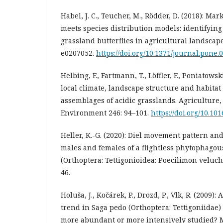
Habel, J. C., Teucher, M., Rödder, D. (2018): Ma
meets species distribution models: identifying
grassland butterflies in agricultural landscap
e0207052.
https://doi.org/10.1371/journal.pone.
Helbing, F., Fartmann, T., Löffler, F., Poniatowski
local climate, landscape structure and habitat
assemblages of acidic grasslands. Agriculture
Environment 246: 94–101.
https://doi.org/10.101
Heller, K.-G. (2020): Diel movement pattern an
males and females of a flightless phytophagou
(Orthoptera: Tettigonioidea: Poecilimon veluchi
46.
Holuša, J., Kočárek, P., Drozd, P., Vlk, R. (2009)
trend in Saga pedo (Orthoptera: Tettigoniidae) 
more abundant or more intensively studied? M