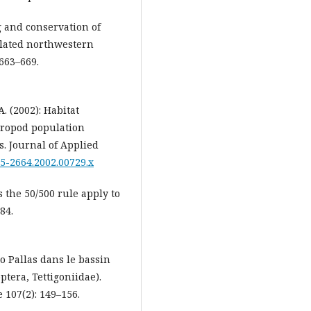
ng and conservation of
solated northwestern
 663–669.
A. (2002): Habitat
hropod population
s. Journal of Applied
365-2664.2002.00729.x
es the 50/500 rule apply to
84.
do Pallas dans le bassin
tera, Tettigoniidae).
 107(2): 149–156.