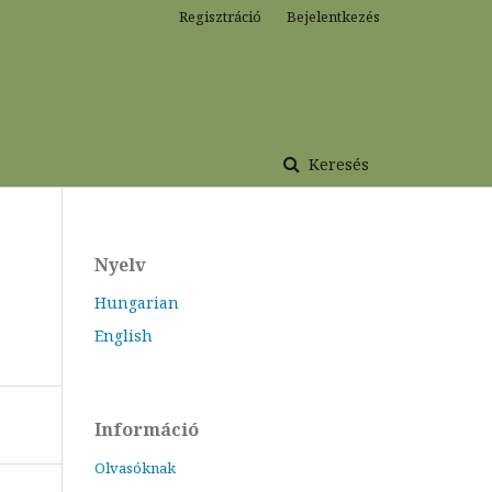
Regisztráció
Bejelentkezés
Keresés
Nyelv
Hungarian
English
Információ
Olvasóknak