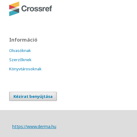
Információ
Olvasóknak
Szerzőknek
Könyvtárosoknak
Kézirat benyújtása
https://www.derma.hu