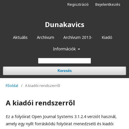
Regisztráció
Bejelentkezés
Dunakavics
Aktuális
Archívum
Archívum 2013-
Kiadó
Információk
Keresés
Főoldal
/
A kiadói rendszerről
A kiadói rendszerről
Ez a folyóirat Open Journal Systems 3.1.2.4 verziót használ,
amely egy nyílt forráskódú folyóirat menedzselő és kiadói