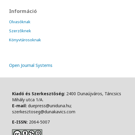
Információ
Olvasóknak
Szerzőknek
Könyvtárosoknak
Open Journal Systems
Kiadó és Szerkesztőség:
2400 Dunaújváros, Táncsics
Mihály utca 1/A.
E-mail:
duepress@uniduna.hu;
szerkesztoseg@dunakavics.com
E-ISSN:
2064-5007