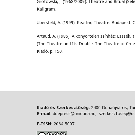
Grotowski, J. (1968/2009): Theatre and Ritual (Sel
Kalligram.
Ubersfeld, A. (1999): Reading Theatre. Budapest: Os
Artaud, A. (1985): A könyörtelen színház: Esszék, 
(The Theatre and Its Double. The Theatre of Crue
Kiadó. p. 150.
Kiadó és Szerkesztőség:
2400 Dunaújváros, Tán
E-mail:
duepress@uniduna.hu; szerkesztoseg@d
E-ISSN:
2064-5007