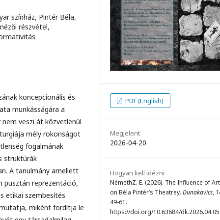
ar színház, Pintér Béla,
 nézői részvétel,
ormativitás
zának koncepcionális és
PDF (English)
sulata munkásságára a
 nem veszi át közvetlenül
Megjelent
aturgiája mély rokonságot
2026-04-20
etlenség fogalmának
s struktúrák
an. A tanulmány amellett
Hogyan kell idézni
NémethZ. E. (2026). The Influence of Ar
m pusztán reprezentáció,
on Béla Pintér’s Theatrey.
Dunakavics
,
1
és etikai szembesítés
49-61.
utatja, miként fordítja le
https://doi.org/10.63684/dk.2026.04.05
ényét egy társadalmilag