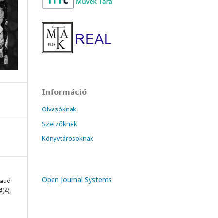
Információ
Olvasóknak
Szerzőknek
Könyvtárosoknak
Open Journal Systems
taud
4
(4),