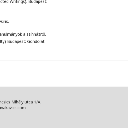
ected Writings). Budapest:
iris.
tanulmányok a színházról.
lty) Budapest: Gondolat
csics Mihály utca 1/A.
unakavics.com