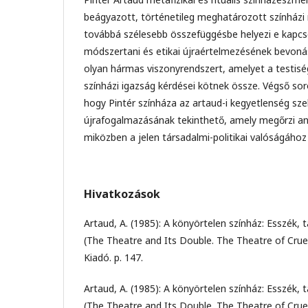
beágyazott, történetileg meghatározott színházi 
továbbá szélesebb összefüggésbe helyezi e kapcs
módszertani és etikai újraértelmezésének bevoná
olyan hármas viszonyrendszert, amelyet a testiség
színházi igazság kérdései kötnek össze. Végső soro
hogy Pintér színháza az artaud-i kegyetlenség szek
újrafogalmazásának tekinthető, amely megőrzi anna
miközben a jelen társadalmi-politikai valóságához 
Hivatkozások
Artaud, A. (1985): A könyörtelen színház: Esszék, 
(The Theatre and Its Double. The Theatre of Crue
Kiadó. p. 147.
Artaud, A. (1985): A könyörtelen színház: Esszék, 
(The Theatre and Its Double. The Theatre of Crue