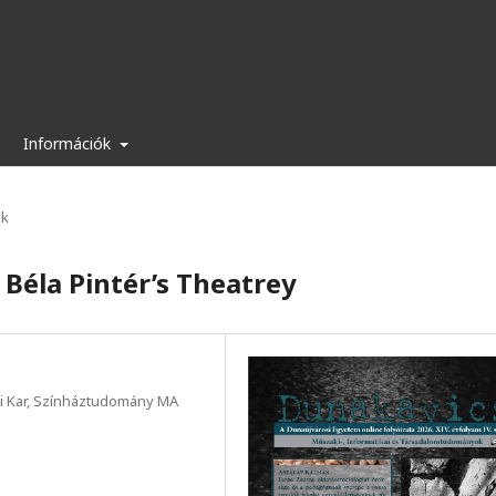
Információk
ek
 Béla Pintér’s Theatrey
 Kar, Színháztudomány MA