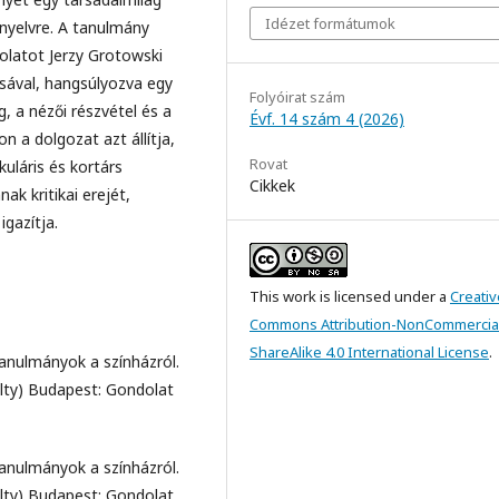
Idézet formátumok
nyelvre. A tanulmány
olatot Jerzy Grotowski
sával, hangsúlyozva egy
Folyóirat szám
, a nézői részvétel és a
Évf. 14 szám 4 (2026)
n a dolgozat azt állítja,
Rovat
uláris és kortárs
Cikkek
k kritikai erejét,
igazítja.
This work is licensed under a
Creativ
Commons Attribution-NonCommercia
ShareAlike 4.0 International License
.
tanulmányok a színházról.
lty) Budapest: Gondolat
tanulmányok a színházról.
lty) Budapest: Gondolat