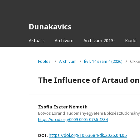
Dunakavics
Aktuális
Archívum
Archívum 2013-
Kiadó
Főoldal
/
Archívum
/
Évf. 14 szám 4 (2026)
/
Cikk
The Influence of Artaud on
Zsófia Eszter Németh
Eötvös Loránd Tudományegyetem Bölcsésztudományi
https://orcid.org/0009-0005-0786-4834
https://doi.org/10.63684/dk.2026.04.05
DOI: