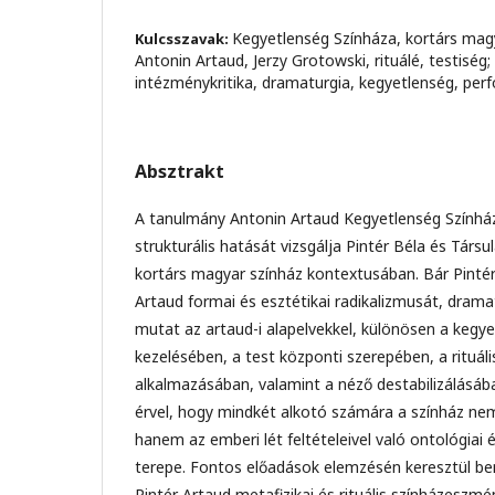
Kegyetlenség Színháza, kortárs magy
Kulcsszavak:
Antonin Artaud, Jerzy Grotowski, rituálé, testiség;
intézménykritika, dramaturgia, kegyetlenség, perf
Absztrakt
A tanulmány Antonin Artaud Kegyetlenség Színhá
strukturális hatását vizsgálja Pintér Béla és Tár
kortárs magyar színház kontextusában. Bár Pintér
Artaud formai és esztétikai radikalizmusát, dram
mutat az artaud-i alapelvekkel, különösen a kegy
kezelésében, a test központi szerepében, a rituáli
alkalmazásában, valamint a néző destabilizálásáb
érvel, hogy mindkét alkotó számára a színház ne
hanem az emberi lét feltételeivel való ontológiai 
terepe. Fontos előadások elemzésén keresztül bem
Pintér Artaud metafizikai és rituális színházeszm