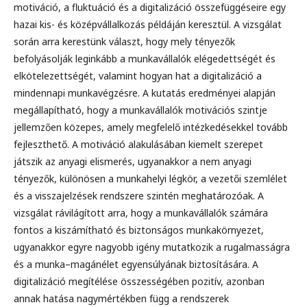
motiváció, a fluktuáció és a digitalizáció összefüggéseire egy
hazai kis- és középvállalkozás példáján keresztül. A vizsgálat
során arra kerestünk választ, hogy mely tényezők
befolyásolják leginkább a munkavállalók elégedettségét és
elkötelezettségét, valamint hogyan hat a digitalizáció a
mindennapi munkavégzésre. A kutatás eredményei alapján
megállapítható, hogy a munkavállalók motivációs szintje
jellemzően közepes, amely megfelelő intézkedésekkel tovább
fejleszthető. A motiváció alakulásában kiemelt szerepet
játszik az anyagi elismerés, ugyanakkor a nem anyagi
tényezők, különösen a munkahelyi légkör, a vezetői szemlélet
és a visszajelzések rendszere szintén meghatározóak. A
vizsgálat rávilágított arra, hogy a munkavállalók számára
fontos a kiszámítható és biztonságos munkakörnyezet,
ugyanakkor egyre nagyobb igény mutatkozik a rugalmasságra
és a munka–magánélet egyensúlyának biztosítására. A
digitalizáció megítélése összességében pozitív, azonban
annak hatása nagymértékben függ a rendszerek