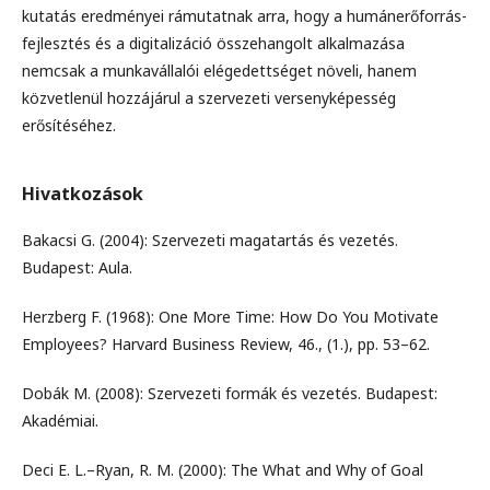
kutatás eredményei rámutatnak arra, hogy a humánerőforrás-
fejlesztés és a digitalizáció összehangolt alkalmazása
nemcsak a munkavállalói elégedettséget növeli, hanem
közvetlenül hozzájárul a szervezeti versenyképesség
erősítéséhez.
Hivatkozások
Bakacsi G. (2004): Szervezeti magatartás és vezetés.
Budapest: Aula.
Herzberg F. (1968): One More Time: How Do You Motivate
Employees? Harvard Business Review, 46., (1.), pp. 53–62.
Dobák M. (2008): Szervezeti formák és vezetés. Budapest:
Akadémiai.
Deci E. L.–Ryan, R. M. (2000): The What and Why of Goal