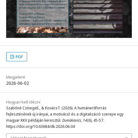
PDF
Megjelent
2026-06-02
Hogyan kell idézni
Szabóné CzinegeE., & KovácsT. (2026). A humánerőforrás
fejlesztésének új irányai, a motiváció és a digitalizáció szerepe egy
magyar KKV példáján keresztül.
Dunakavics
,
14
(6), 45-57.
https://doi.org/10.63684/dk.2026.06.04
Idézet formátumok