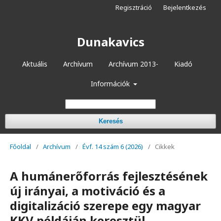
Regisztráció
Bejelentkezés
Dunakavics
Aktuális
Archívum
Archívum 2013-
Kiadó
Információk
Keresés
Főoldal
/
Archívum
/
Évf. 14 szám 6 (2026)
/
Cikkek
A humánerőforrás fejlesztésének
új irányai, a motiváció és a
digitalizáció szerepe egy magyar
KKV példáján keresztül