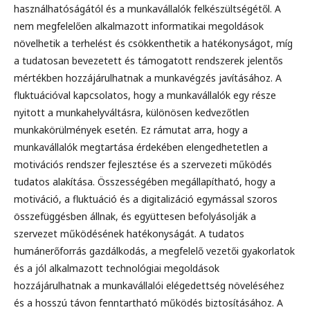
használhatóságától és a munkavállalók felkészültségétől. A
nem megfelelően alkalmazott informatikai megoldások
növelhetik a terhelést és csökkenthetik a hatékonyságot, míg
a tudatosan bevezetett és támogatott rendszerek jelentős
mértékben hozzájárulhatnak a munkavégzés javításához. A
fluktuációval kapcsolatos, hogy a munkavállalók egy része
nyitott a munkahelyváltásra, különösen kedvezőtlen
munkakörülmények esetén. Ez rámutat arra, hogy a
munkavállalók megtartása érdekében elengedhetetlen a
motivációs rendszer fejlesztése és a szervezeti működés
tudatos alakítása. Összességében megállapítható, hogy a
motiváció, a fluktuáció és a digitalizáció egymással szoros
összefüggésben állnak, és együttesen befolyásolják a
szervezet működésének hatékonyságát. A tudatos
humánerőforrás gazdálkodás, a megfelelő vezetői gyakorlatok
és a jól alkalmazott technológiai megoldások
hozzájárulhatnak a munkavállalói elégedettség növeléséhez
és a hosszú távon fenntartható működés biztosításához. A