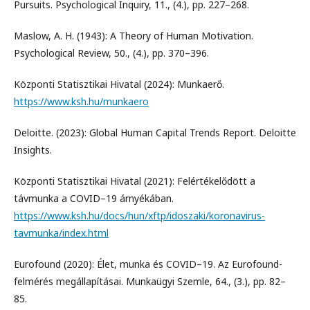
Pursuits. Psychological Inquiry, 11., (4.), pp. 227–268.
Maslow, A. H. (1943): A Theory of Human Motivation.
Psychological Review, 50., (4.), pp. 370–396.
Központi Statisztikai Hivatal (2024): Munkaerő.
https://www.ksh.hu/munkaero
Deloitte. (2023): Global Human Capital Trends Report. Deloitte
Insights.
Központi Statisztikai Hivatal (2021): Felértékelődött a
távmunka a COVID–19 árnyékában.
https://www.ksh.hu/docs/hun/xftp/idoszaki/koronavirus-
tavmunka/index.html
Eurofound (2020): Élet, munka és COVID–19. Az Eurofound-
felmérés megállapításai. Munkaügyi Szemle, 64., (3.), pp. 82–
85.