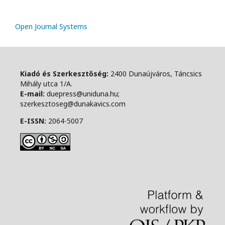
Open Journal Systems
Kiadó és Szerkesztőség:
2400 Dunaújváros, Táncsics
Mihály utca 1/A.
E-mail:
duepress@uniduna.hu;
szerkesztoseg@dunakavics.com
E-ISSN:
2064-5007