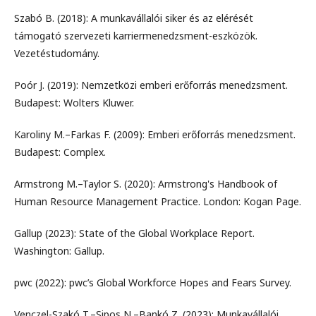
Szabó B. (2018): A munkavállalói siker és az elérését
támogató szervezeti karriermenedzsment-eszközök.
Vezetéstudomány.
Poór J. (2019): Nemzetközi emberi erőforrás menedzsment.
Budapest: Wolters Kluwer.
Karoliny M.–Farkas F. (2009): Emberi erőforrás menedzsment.
Budapest: Complex.
Armstrong M.–Taylor S. (2020): Armstrong's Handbook of
Human Resource Management Practice. London: Kogan Page.
Gallup (2023): State of the Global Workplace Report.
Washington: Gallup.
pwc (2022): pwc’s Global Workforce Hopes and Fears Survey.
Venczel-Szakó T.–Sipos N.–Bankó Z. (2023): Munkavállalói