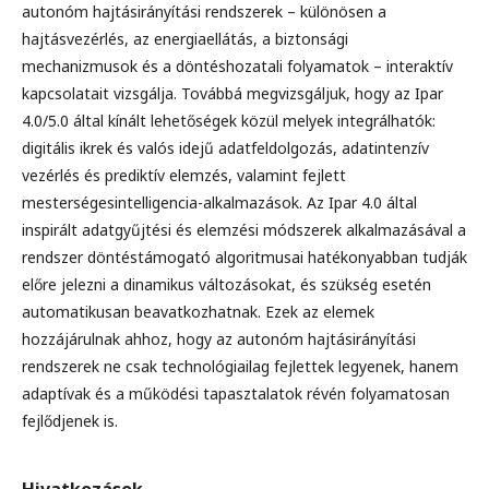
autonóm hajtásirányítási rendszerek – különösen a
hajtásvezérlés, az energiaellátás, a biztonsági
mechanizmusok és a döntéshozatali folyamatok – interaktív
kapcsolatait vizsgálja. Továbbá megvizsgáljuk, hogy az Ipar
4.0/5.0 által kínált lehetőségek közül melyek integrálhatók:
digitális ikrek és valós idejű adatfeldolgozás, adatintenzív
vezérlés és prediktív elemzés, valamint fejlett
mesterségesintelligencia-alkalmazások. Az Ipar 4.0 által
inspirált adatgyűjtési és elemzési módszerek alkalmazásával a
rendszer döntéstámogató algoritmusai hatékonyabban tudják
előre jelezni a dinamikus változásokat, és szükség esetén
automatikusan beavatkozhatnak. Ezek az elemek
hozzájárulnak ahhoz, hogy az autonóm hajtásirányítási
rendszerek ne csak technológi­ailag fejlettek legyenek, hanem
adaptívak és a működési tapasztalatok révén folyamatosan
fejlődjenek is.
Hivatkozások