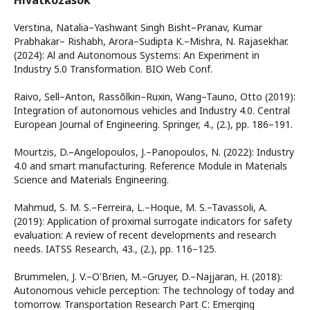
Verstina, Natalia–Yashwant Singh Bisht–Pranav, Kumar
Prabhakar– Rishabh, Arora–Sudipta K.–Mishra, N. Rajasekhar.
(2024): Al and Autonomous Systems: An Experiment in
Industry 5.0 Transformation. BIO Web Conf.
Raivo, Sell–Anton, Rassõlkin–Ruxin, Wang–Tauno, Otto (2019):
Integration of autonomous vehicles and Industry 4.0. Central
European Journal of Engineering. Springer, 4., (2.), pp. 186–191.
Mourtzis, D.–Angelopoulos, J.–Panopoulos, N. (2022): Industry
4.0 and smart manufacturing. Reference Module in Materials
Science and Materials Engineering.
Mahmud, S. M. S.–Ferreira, L.–Hoque, M. S.–Tavassoli, A.
(2019): Application of proximal surrogate indicators for safety
evaluation: A review of recent developments and research
needs. IATSS Research, 43., (2.), pp. 116–125.
Brummelen, J. V.–O'Brien, M.–Gruyer, D.–Najjaran, H. (2018):
Autonomous vehicle perception: The technology of today and
tomorrow. Transportation Research Part C: Emerging