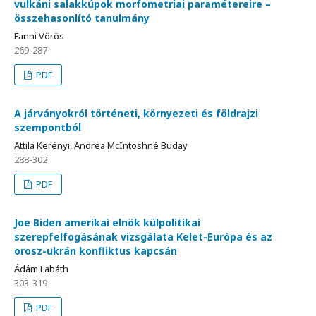
vulkáni salakkúpok morfometriai paramétereire –
összehasonlító tanulmány
Fanni Vörös
269-287
PDF
A járványokról történeti, környezeti és földrajzi
szempontból
Attila Kerényi, Andrea McIntoshné Buday
288-302
PDF
Joe Biden amerikai elnök külpolitikai
szerepfelfogásának vizsgálata Kelet-Európa és az
orosz-ukrán konfliktus kapcsán
Ádám Labáth
303-319
PDF