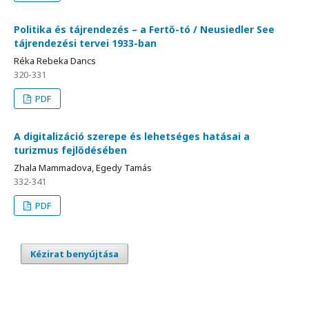
Politika és tájrendezés – a Fertő-tó / Neusiedler See
tájrendezési tervei 1933-ban
Réka Rebeka Dancs
320-331
PDF
A digitalizáció szerepe és lehetséges hatásai a
turizmus fejlődésében
Zhala Mammadova, Egedy Tamás
332-341
PDF
Kézirat benyújtása