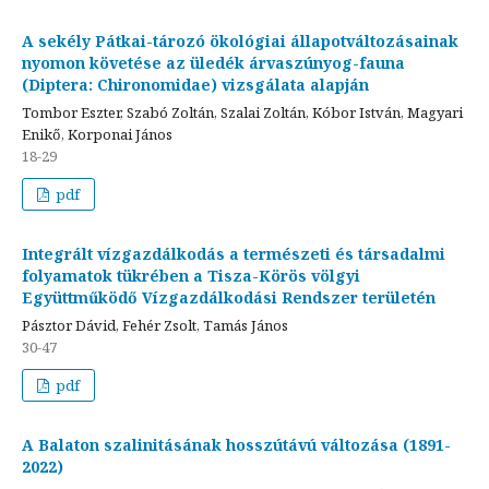
A sekély Pátkai-tározó ökológiai állapotváltozásainak
nyomon követése az üledék árvaszúnyog-fauna
(Diptera: Chironomidae) vizsgálata alapján
Tombor Eszter, Szabó Zoltán, Szalai Zoltán, Kóbor István, Magyari
Enikő, Korponai János
18-29
pdf
Integrált vízgazdálkodás a természeti és társadalmi
folyamatok tükrében a Tisza-Körös völgyi
Együttműködő Vízgazdálkodási Rendszer területén
Pásztor Dávid, Fehér Zsolt, Tamás János
30-47
pdf
A Balaton szalinitásának hosszútávú változása (1891-
2022)