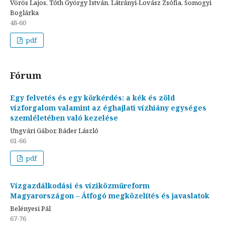
Vörös Lajos, Tóth György István, Látrányi-Lovász Zsófia, Somogyi
Boglárka
48-60
pdf
Fórum
Egy felvetés és egy körkérdés: a kék és zöld
vízforgalom valamint az éghajlati vízhiány egységes
szemléletében való kezelése
Ungvári Gábor, Báder László
61-66
pdf
Vízgazdálkodási és víziközműreform
Magyarországon – Átfogó megközelítés és javaslatok
Belényesi Pál
67-76