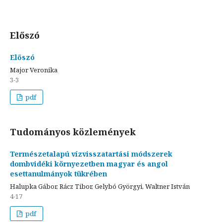
Előszó
Előszó
Major Veronika
3-3
pdf
Tudományos közlemények
Természetalapú vízvisszatartási módszerek
dombvidéki környezetben magyar és angol
esettanulmányok tükrében
Halupka Gábor, Rácz Tibor, Gelybó Györgyi, Waltner István
4-17
pdf