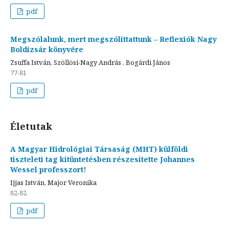
pdf
Megszólalunk, mert megszólíttattunk – Reflexiók Nagy
Boldizsár könyvére
Zsuffa István, Szöllösi-Nagy András , Bogárdi János
77-81
pdf
Életutak
A Magyar Hidrológiai Társaság (MHT) külföldi
tiszteleti tag kitüntetésben részesítette Johannes
Wessel professzort!
Ijjas István, Major Veronika
82-82
pdf