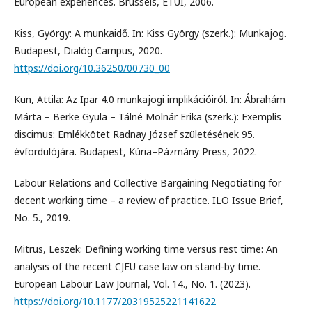
European experiences. Brussels, ETUI, 2006.
Kiss, György: A munkaidő. In: Kiss György (szerk.): Munkajog.
Budapest, Dialóg Campus, 2020.
https://doi.org/10.36250/00730_00
Kun, Attila: Az Ipar 4.0 munkajogi implikációiról. In: Ábrahám
Márta – Berke Gyula – Tálné Molnár Erika (szerk.): Exemplis
discimus: Emlékkötet Radnay József születésének 95.
évfordulójára. Budapest, Kúria–Pázmány Press, 2022.
Labour Relations and Collective Bargaining Negotiating for
decent working time – a review of practice. ILO Issue Brief,
No. 5., 2019.
Mitrus, Leszek: Defining working time versus rest time: An
analysis of the recent CJEU case law on stand-by time.
European Labour Law Journal, Vol. 14., No. 1. (2023).
https://doi.org/10.1177/20319525221141622