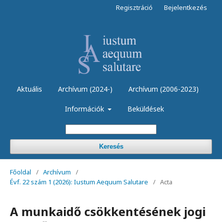
Regisztráció
Bejelentkezés
Aktuális
Archívum (2024-)
Archívum (2006-2023)
Információk
Beküldések
Keresés
Főoldal
/
Archívum
/
Évf. 22 szám 1 (2026): Iustum Aequum Salutare
/
Acta
A munkaidő csökkentésének jogi