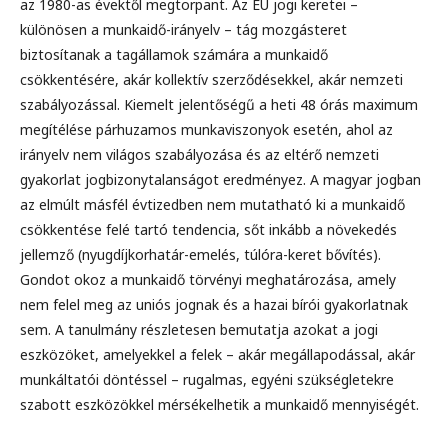
az 1980-as évektől megtorpant. Az EU jogi keretei –
különösen a munkaidő-irányelv – tág mozgásteret
biztosítanak a tagállamok számára a munkaidő
csökkentésére, akár kollektív szerződésekkel, akár nemzeti
szabályozással. Kiemelt jelentőségű a heti 48 órás maximum
megítélése párhuzamos munkaviszonyok esetén, ahol az
irányelv nem világos szabályozása és az eltérő nemzeti
gyakorlat jogbizonytalanságot eredményez. A magyar jogban
az elmúlt másfél évtizedben nem mutatható ki a munkaidő
csökkentése felé tartó tendencia, sőt inkább a növekedés
jellemző (nyugdíjkorhatár-emelés, túlóra-keret bővítés).
Gondot okoz a munkaidő törvényi meghatározása, amely
nem felel meg az uniós jognak és a hazai bírói gyakorlatnak
sem. A tanulmány részletesen bemutatja azokat a jogi
eszközöket, amelyekkel a felek – akár megállapodással, akár
munkáltatói döntéssel – rugalmas, egyéni szükségletekre
szabott eszközökkel mérsékelhetik a munkaidő mennyiségét.