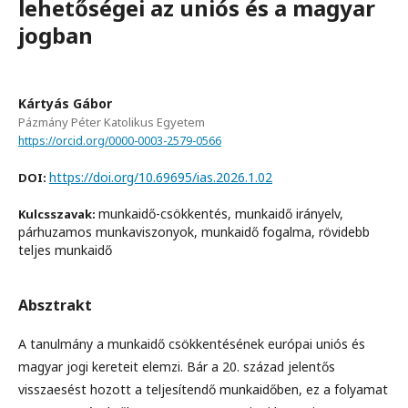
lehetőségei az uniós és a magyar
jogban
Kártyás Gábor
Pázmány Péter Katolikus Egyetem
https://orcid.org/0000-0003-2579-0566
https://doi.org/10.69695/ias.2026.1.02
DOI:
munkaidő-csökkentés, munkaidő irányelv,
Kulcsszavak:
párhuzamos munkaviszonyok, munkaidő fogalma, rövidebb
teljes munkaidő
Absztrakt
A tanulmány a munkaidő csökkentésének európai uniós és
magyar jogi kereteit elemzi. Bár a 20. század jelentős
visszaesést hozott a teljesítendő munkaidőben, ez a folyamat