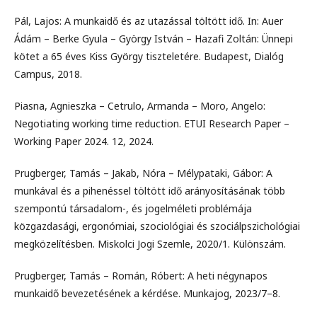
Pál, Lajos: A munkaidő és az utazással töltött idő. In: Auer
Ádám – Berke Gyula – György István – Hazafi Zoltán: Ünnepi
kötet a 65 éves Kiss György tiszteletére. Budapest, Dialóg
Campus, 2018.
Piasna, Agnieszka – Cetrulo, Armanda – Moro, Angelo:
Negotiating working time reduction. ETUI Research Paper –
Working Paper 2024. 12, 2024.
Prugberger, Tamás – Jakab, Nóra – Mélypataki, Gábor: A
munkával és a pihenéssel töltött idő arányosításának több
szempontú társadalom-, és jogelméleti problémája
közgazdasági, ergonómiai, szociológiai és szociálpszichológiai
megközelítésben. Miskolci Jogi Szemle, 2020/1. Különszám.
Prugberger, Tamás – Román, Róbert: A heti négynapos
munkaidő bevezetésének a kérdése. Munkajog, 2023/7–8.