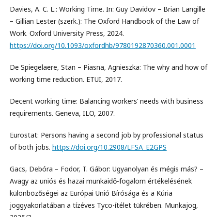
Davies, A. C. L.: Working Time. In: Guy Davidov – Brian Langille
– Gillian Lester (szerk.): The Oxford Handbook of the Law of
Work. Oxford University Press, 2024.
https://doi.org/10.1093/oxfordhb/9780192870360.001.0001
De Spiegelaere, Stan – Piasna, Agnieszka: The why and how of
working time reduction. ETUI, 2017.
Decent working time: Balancing workers’ needs with business
requirements. Geneva, ILO, 2007.
Eurostat: Persons having a second job by professional status
of both jobs.
https://doi.org/10.2908/LFSA_E2GPS
Gacs, Debóra – Fodor, T. Gábor: Ugyanolyan és mégis más? –
Avagy az uniós és hazai munkaidő-fogalom értékelésének
különbözőségei az Európai Unió Bírósága és a Kúria
joggyakorlatában a tízéves Tyco-ítélet tükrében. Munkajog,