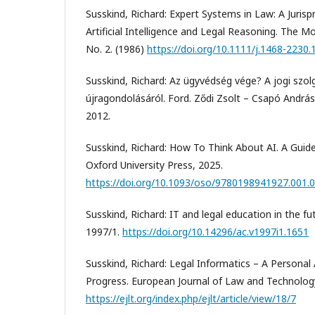
Susskind, Richard: Expert Systems in Law: A Juris
Artificial Intelligence and Legal Reasoning. The M
No. 2. (1986)
https://doi.org/10.1111/j.1468-2230
Susskind, Richard: Az ügyvédség vége? A jogi szo
újragondolásáról. Ford. Ződi Zsolt – Csapó Andr
2012.
Susskind, Richard: How To Think About AI. A Guid
Oxford University Press, 2025.
https://doi.org/10.1093/oso/9780198941927.001.
Susskind, Richard: IT and legal education in the fu
1997/1.
https://doi.org/10.14296/ac.v1997i1.1651
Susskind, Richard: Legal Informatics – A Personal
Progress. European Journal of Law and Technology, 
https://ejlt.org/index.php/ejlt/article/view/18/7