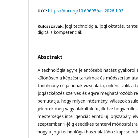
https://doi.org/10.69695/ias.2026.1.03
DOI:
jogi technológia, jogi oktatás, tante
Kulcsszavak:
digitális kompetenciák
Absztrakt
A technológia egyre jelentősebb hatást gyakorol a
különösen a képzési tartalmak és módszertan áta
tanulmány célja annak vizsgálata, miként válik a 
jogászképzés szerves és egyre meghatározóbb ré
bemutatja, hogy milyen intézményi válaszok szüle
jelentek meg vagy alakultak át, illetve hogyan ill
mesterséges intelligenciát érintő új jogszabályi el
szeptember 1-jéig esedékes tantervi módosításra. A
hogy a jogi technológia használatához kapcsoló