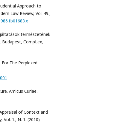
prudential Approach to
odern Law Review, Vol. 49.,
.1986.tb01683.x
lgáltatások természetének
ás. Budapest, CompLex,
e For The Perplexed.
0001
ture. Amicus Curiae,
 Appraisal of Context and
Vol. 1., N. 1. (2010)