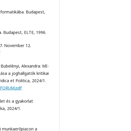
informatikába. Budapest,
ka. Budapest, ELTE, 1996.
007. November 12.
f
 Bubelényi, Alexandra: MI-
sa a joghallgatók kritikai
ica et Politica, 2024/1.
ai_FORUM.pdf
let és a gyakorlat
ika, 2024/1.
ogi munkaerőpiacon a