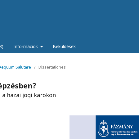
3)
Információk
Beküldések
m Aequum Salutare
/
Dissertationes
képzésben?
 a hazai jogi karokon