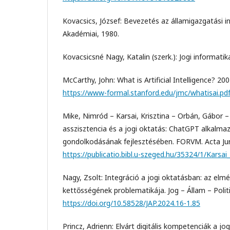
Kovacsics, József: Bevezetés az államigazgatási 
Akadémiai, 1980.
Kovacsicsné Nagy, Katalin (szerk.): Jogi informati
McCarthy, John: What is Artificial Intelligence? 2
https://www-formal.stanford.edu/jmc/whatisai.pd
Mike, Nimród – Karsai, Krisztina – Orbán, Gábor –
asszisztencia és a jogi oktatás: ChatGPT alkalmazá
gondolkodásának fejlesztésében. FORVM. Acta Jurid
https://publicatio.bibl.u-szeged.hu/35324/1/Kars
Nagy, Zsolt: Integráció a jogi oktatásban: az elmé
kettősségének problematikája. Jog – Állam – Polit
https://doi.org/10.58528/JAP.2024.16-1.85
Princz, Adrienn: Elvárt digitális kompetenciák a j