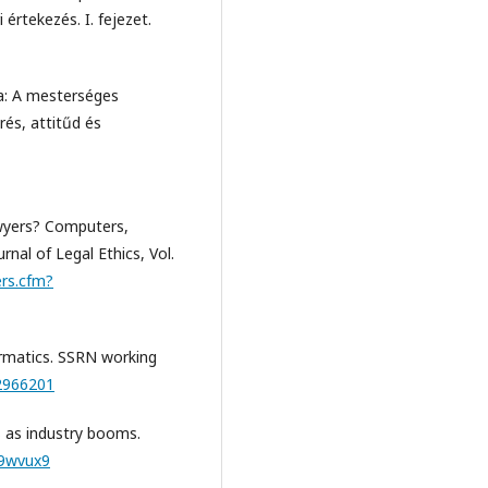
értekezés. I. fejezet.
da: A mesterséges
rés, attitűd és
wyers? Computers,
nal of Legal Ethics, Vol.
ers.cfm?
ormatics. SSRN working
.2966201
s as industry booms.
p9wvux9