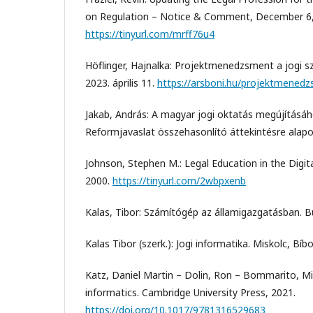
on Regulation – Notice & Comment, December 6,
https://tinyurl.com/mrff76u4
Höflinger, Hajnalka: Projektmenedzsment a jogi sz
2023. április 11.
https://arsboni.hu/projektmenedz
Jakab, András: A magyar jogi oktatás megújításáh
Reformjavaslat összehasonlító áttekintésre alapo
Johnson, Stephen M.: Legal Education in the Digit
2000.
https://tinyurl.com/2wbpxenb
Kalas, Tibor: Számítógép az államigazgatásban. B
Kalas Tibor (szerk.): Jogi informatika. Miskolc, Bíbo
Katz, Daniel Martin – Dolin, Ron – Bommarito, Mich
informatics. Cambridge University Press, 2021.
https://doi.org/10.1017/9781316529683