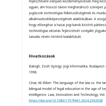
fejlesztésére irányuló kezdeményezések még kezd
ugyan, ám hosszú távon meghatározó szerepet j
jogászok technológiai felkészültségének és munka
alkalmazkodóképességének alakításában. A vizsgála
hogy elősegítse a hazai jogi karok közötti párbes
technológiai oktatás fejlesztését szolgáló jógyak
tanulás révén történő kialakítását.
Hivatkozások
Balogh, Zsolt György: Jogi informatika. Budapest
1998.
Cinar, Ali Ekber: The language of the law vs. the 
bilingual model of legal education in the age of te
intelligence. Law, Innovation and Technology, Vol. 
https://doi.org/10.1080/17579961.2024.2392938