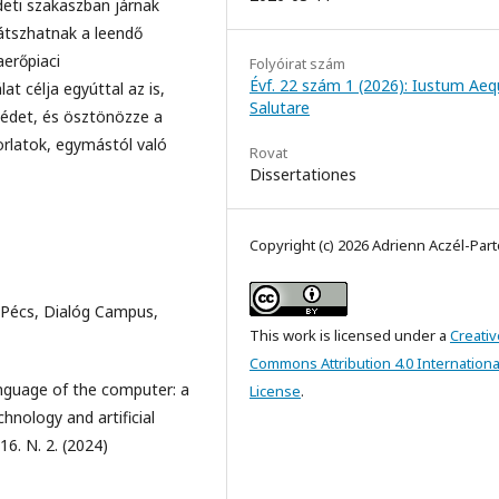
eti szakaszban járnak
átszhatnak a leendő
erőpiaci
Folyóirat szám
Évf. 22 szám 1 (2026): Iustum Ae
t célja egyúttal az is,
Salutare
zédet, és ösztönözze a
orlatok, egymástól való
Rovat
Dissertationes
Copyright (c) 2026 Adrienn Aczél-Par
–Pécs, Dialóg Campus,
This work is licensed under a
Creativ
Commons Attribution 4.0 Internationa
language of the computer: a
License
.
chnology and artificial
16. N. 2. (2024)