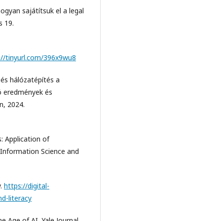
ogyan sajátítsuk el a legal
s 19.
://tinyurl.com/396x9wu8
 és hálózatépítés a
dó eredmények és
n, 2024.
: Application of
 Information Science and
y.
https://digital-
nd-literacy
he Age of AI. Yale Journal