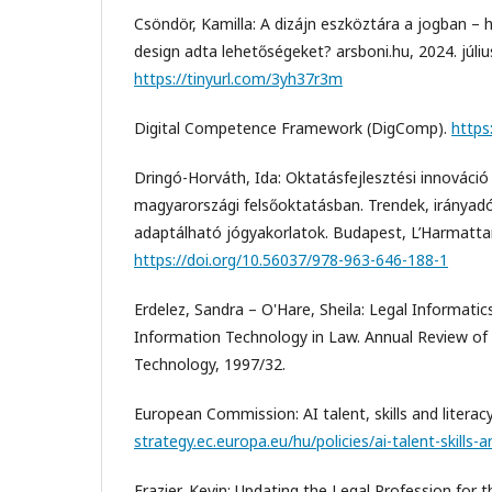
Csöndör, Kamilla: A dizájn eszköztára a jogban – h
design adta lehetőségeket? arsboni.hu, 2024. júliu
https://tinyurl.com/3yh37r3m
Digital Competence Framework (DigComp).
https
Dringó-Horváth, Ida: Oktatásfejlesztési innováció
magyarországi felsőoktatásban. Trendek, iránya
adaptálható jógyakorlatok. Budapest, L’Harmatta
https://doi.org/10.56037/978-963-646-188-1
Erdelez, Sandra – O'Hare, Sheila: Legal Informatics
Information Technology in Law. Annual Review of
Technology, 1997/32.
European Commission: AI talent, skills and literac
strategy.ec.europa.eu/hu/policies/ai-talent-skills-a
Frazier, Kevin: Updating the Legal Profession for t