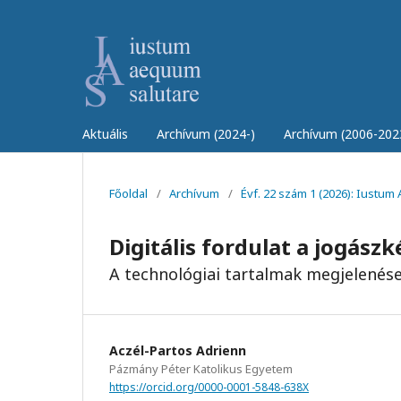
Aktuális
Archívum (2024-)
Archívum (2006-202
Főoldal
/
Archívum
/
Évf. 22 szám 1 (2026): Iustu
Digitális fordulat a jogász
A technológiai tartalmak megjelenése
Aczél-Partos Adrienn
Pázmány Péter Katolikus Egyetem
https://orcid.org/0000-0001-5848-638X