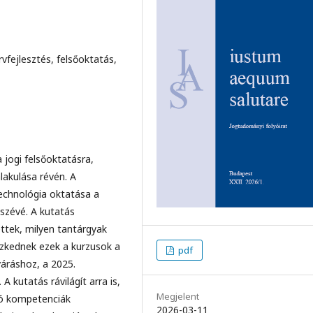
rvfejlesztés, felsőoktatás,
 jogi felsőoktatásra,
lakulása révén. A
technológia oktatása a
szévé. A kutatás
ttek, milyen tantárgyak
eszkednek ezek a kurzusok a
pdf
váráshoz, a 2025.
 kutatás rávilágít arra is,
Megjelent
dó kompetenciák
2026-03-11