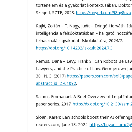
történelem és a gyakorlat kontextusában. Doktori 
Szeged, SZTE, 2023.
https://tinyurl.com/98hy8nzu
Rajki, Zoltán – T. Nagy, Judit – Dringó-Horváth, I
intelligencia a felsőoktatásban – hallgatói hozzáfé
felhasználási gyakorlat. Iskolakultúra, 2024/7.
https://doi.org/10.14232/iskkult.2024.7.3
Remus, Dana – Levy, Frank S.: Can Robots Be La
Lawyers, and the Practice of Law. Georgetown Jour
30., N. 3. (2017)
https://papers.ssrn.com/sol3/pap
abstract_id=2701092
.
Salami, Emmanuel: A Brief Overview of Legal Inf
paper series. 2017.
http://dx.doi.org/10.2139/ssrn
Sloan, Karen: Law schools boost their AI offering
reuters.com, June 18, 2024.
https://tinyurl.com/2