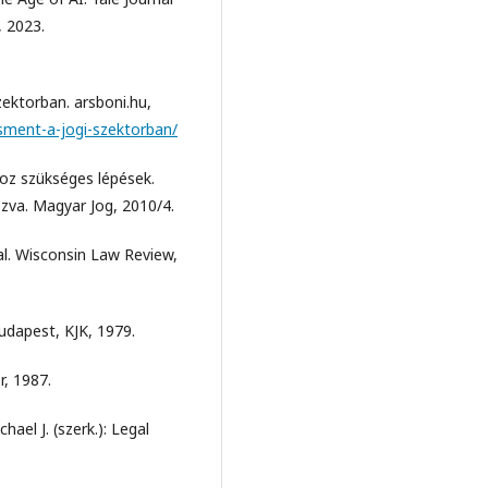
 2023.
ektorban. arsboni.hu,
sment-a-jogi-szektorban/
oz szükséges lépések.
zva. Magyar Jog, 2010/4.
al. Wisconsin Law Review,
udapest, KJK, 1979.
r, 1987.
ael J. (szerk.): Legal