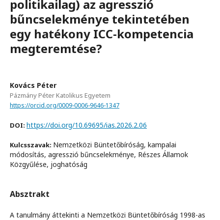
politikailag) az agresszió
bűncselekménye tekintetében
egy hatékony ICC-kompetencia
megteremtése?
Kovács Péter
Pázmány Péter Katolikus Egyetem
https://orcid.org/0009-0006-9646-1347
https://doi.org/10.69695/ias.2026.2.06
DOI:
Nemzetközi Büntetőbíróság, kampalai
Kulcsszavak:
módosítás, agresszió bűncselekménye, Részes Államok
Közgyűlése, joghatóság
Absztrakt
A tanulmány áttekinti a Nemzetközi Büntetőbíróság 1998-as