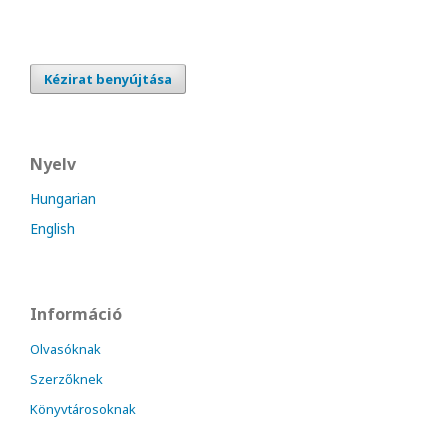
Kézirat benyújtása
Nyelv
Hungarian
English
Információ
Olvasóknak
Szerzőknek
Könyvtárosoknak