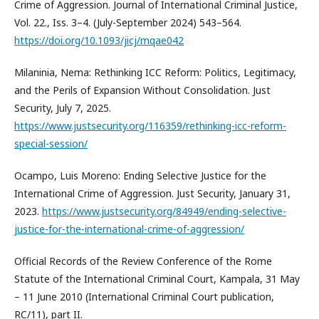
Crime of Aggression. Journal of International Criminal Justice,
Vol. 22., Iss. 3–4. (July-September 2024) 543–564.
https://doi.org/10.1093/jicj/mqae042
Milaninia, Nema: Rethinking ICC Reform: Politics, Legitimacy,
and the Perils of Expansion Without Consolidation. Just
Security, July 7, 2025.
https://www.justsecurity.org/116359/rethinking-icc-reform-
special-session/
Ocampo, Luis Moreno: Ending Selective Justice for the
International Crime of Aggression. Just Security, January 31,
2023.
https://www.justsecurity.org/84949/ending-selective-
justice-for-the-international-crime-of-aggression/
Official Records of the Review Conference of the Rome
Statute of the International Criminal Court, Kampala, 31 May
– 11 June 2010 (International Criminal Court publication,
RC/11), part II.