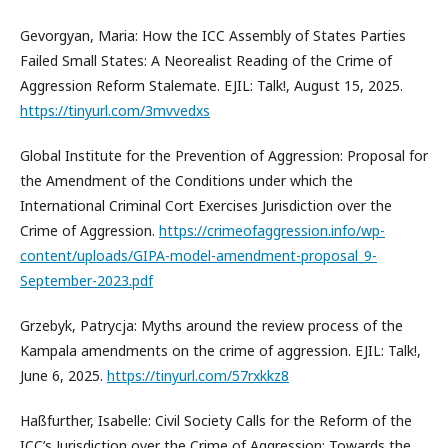
Gevorgyan, Maria: How the ICC Assembly of States Parties
Failed Small States: A Neorealist Reading of the Crime of
Aggression Reform Stalemate. EJIL: Talk!, August 15, 2025.
https://tinyurl.com/3mvvedxs
Global Institute for the Prevention of Aggression: Proposal for
the Amendment of the Conditions under which the
International Criminal Cort Exercises Jurisdiction over the
Crime of Aggression.
https://crimeofaggression.info/wp-
content/uploads/GIPA-model-amendment-proposal_9-
September-2023.pdf
Grzebyk, Patrycja: Myths around the review process of the
Kampala amendments on the crime of aggression. EJIL: Talk!,
June 6, 2025.
https://tinyurl.com/57rxkkz8
Haßfurther, Isabelle: Civil Society Calls for the Reform of the
ICC’s Jurisdiction over the Crime of Aggression: Towards the