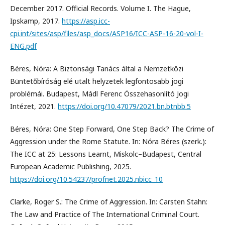
December 2017. Official Records. Volume I. The Hague,
Ipskamp, 2017.
https://asp.icc-
cpi.int/sites/asp/files/asp_docs/ASP16/ICC-ASP-16-20-vol-I-
ENG.pdf
Béres, Nóra: A Biztonsági Tanács által a Nemzetközi
Büntetőbíróság elé utalt helyzetek legfontosabb jogi
problémái. Budapest, Mádl Ferenc Összehasonlító Jogi
Intézet, 2021.
https://doi.org/10.47079/2021.bn.btnbb.5
Béres, Nóra: One Step Forward, One Step Back? The Crime of
Aggression under the Rome Statute. In: Nóra Béres (szerk.):
The ICC at 25: Lessons Learnt, Miskolc–Budapest, Central
European Academic Publishing, 2025.
https://doi.org/10.54237/profnet.2025.nbicc_10
Clarke, Roger S.: The Crime of Aggression. In: Carsten Stahn:
The Law and Practice of The International Criminal Court.