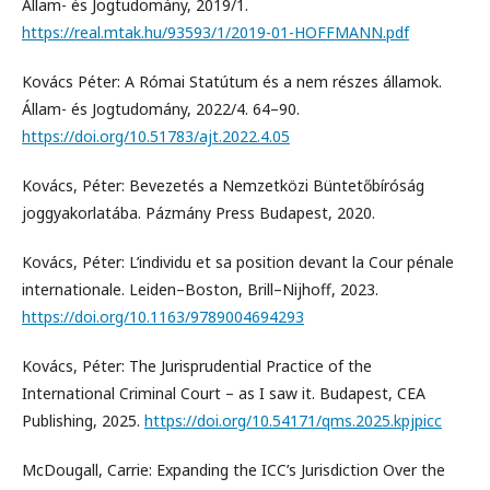
Állam- és Jogtudomány, 2019/1.
https://real.mtak.hu/93593/1/2019-01-HOFFMANN.pdf
Kovács Péter: A Római Statútum és a nem részes államok.
Állam- és Jogtudomány, 2022/4. 64–90.
https://doi.org/10.51783/ajt.2022.4.05
Kovács, Péter: Bevezetés a Nemzetközi Büntetőbíróság
joggyakorlatába. Pázmány Press Budapest, 2020.
Kovács, Péter: L’individu et sa position devant la Cour pénale
internationale. Leiden–Boston, Brill–Nijhoff, 2023.
https://doi.org/10.1163/9789004694293
Kovács, Péter: The Jurisprudential Practice of the
International Criminal Court – as I saw it. Budapest, CEA
Publishing, 2025.
https://doi.org/10.54171/qms.2025.kpjpicc
McDougall, Carrie: Expanding the ICC’s Jurisdiction Over the