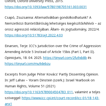
Oxford, Oxford University Press, 2015.
https://doi.org/10.1093/law/9780198705161.003.0031
Csapó, Zsuzsanna: Alternatívákban gondolkodhatunk? A
Nemzetközi Büntetőbíróság lehetséges kiegészítői/kihívói – az
orosz agresszió relációjában. Állam- és Jogtudomány, 2022/4.
https://doi.org/10.51783/ajt.2022.4.03
Einarsen, Terje: ICC’s Jurisdiction over the Crime of Aggression:
Amending Article 5 Instead of Article 15bis (Part I, Part II).
OpinioJuris, 18. 04. 2025.
https://tinyurl.com/2fu9xb8b
és
https://tinyurl.com/mu9debzu
Excerpts from Judge Péter Kovács’ Partly Dissenting Opinion.
In: Jeff Lahav – Yoram Dinstein (szerk.): Israel Yearbook on
Human Rights, Volume 51 (2021)
https://doi.org/10.1163/9789004504783_011
, valamint a teljes
szöveggel:
https://www.icc-cpi.int/court-record/icc-01/18-143-
anx1