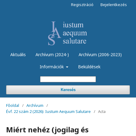
Regisztráció
Bejelentkezés
Aktuális
Archívum (2024-)
Archívum (2006-2023)
Információk
Beküldések
Keresés
Főoldal
/
Archívum
/
Évf. 22 szám 2 (2026): Iustum Aequum Salutare
/
Acta
Miért nehéz (jogilag és