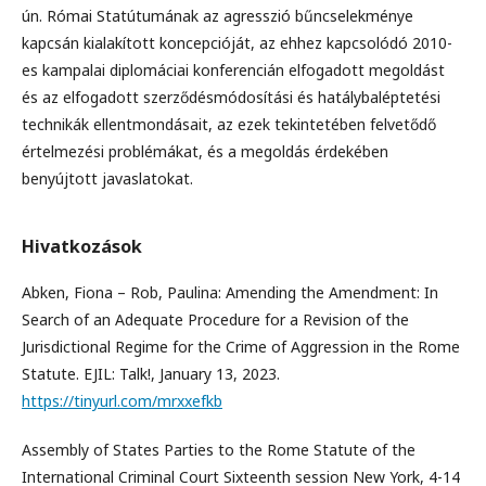
ún. Római Statútumának az agresszió bűncselekménye
kapcsán kialakított koncepcióját, az ehhez kapcsolódó 2010-
es kampalai diplomáciai konferencián elfogadott megoldást
és az elfogadott szerződésmódosítási és hatálybaléptetési
technikák ellentmondásait, az ezek tekintetében felvetődő
értelmezési problémákat, és a megoldás érdekében
benyújtott javaslatokat.
Hivatkozások
Abken, Fiona – Rob, Paulina: Amending the Amendment: In
Search of an Adequate Procedure for a Revision of the
Jurisdictional Regime for the Crime of Aggression in the Rome
Statute. EJIL: Talk!, January 13, 2023.
https://tinyurl.com/mrxxefkb
Assembly of States Parties to the Rome Statute of the
International Criminal Court Sixteenth session New York, 4-14