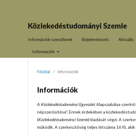
Közlekedéstudományi Szemle
Információk szerzőknek
Bejelentkezés
Aktuális
Információk
Főoldal
/
Információk
Információk
A
Közlekedéstudományi Egyesület
Alapszabálya szerint
népszerűsítése”. Ennek érdekében a közlekedéstudo
(
Közlekedéstudományi Szemle
) kiadását végzi. A szer
működik. A szerkesztőség teljes létszáma 16 fő, akik