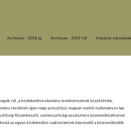
Archívum - 2018-ig
Archívum - 2019-től
Folyóirat-irányelve
i egyik cél „a közlekedéstudomány eredményeinek közzététele,
mány területén igen nagy presztízsű, magyar nyelvű tudományos lap
kesztőség főszerkesztő, szerkesztőségi asszisztens közreműködésével
 közül az egyes közlekedési szakterületek képviselői a közreműködők.