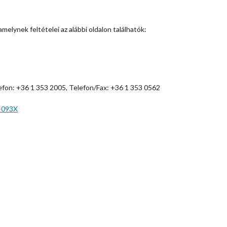
elynek feltételei az alábbi oldalon találhatók:
lefon: +36 1 353 2005, Telefon/Fax: +36 1 353 0562
-093X