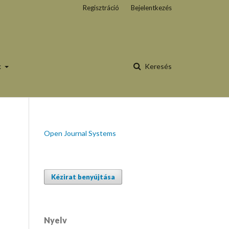
Regisztráció
Bejelentkezés
k
Keresés
Open Journal Systems
Kézirat benyújtása
Nyelv