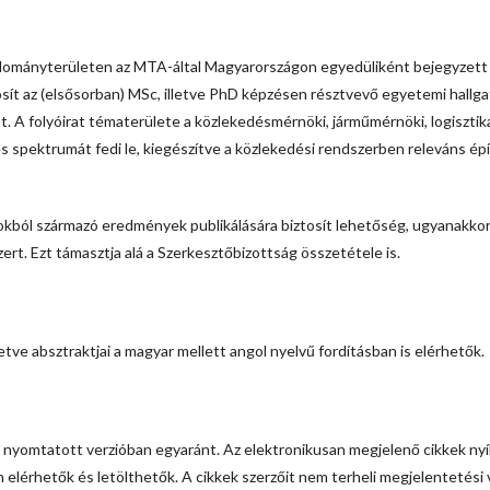
udományterületen az MTA-által Magyarországon egyedüliként bejegyzett
tosít az (elsősorban) MSc, illetve PhD képzésen résztvevő egyetemi hallga
. A folyóirat tématerülete a közlekedésmérnöki, járműmérnöki, logisztik
 spektrumát fedi le, kiegészítve a közlekedési rendszerben releváns épí
azokból származó eredmények publikálására biztosít lehetőség, ugyanakkor
t. Ezt támasztja alá a Szerkesztőbizottság összetétele is.
letve absztraktjai a magyar mellett angol nyelvű fordításban is elérhetők.
s nyomtatott verzióban egyaránt. Az elektronikusan megjelenő cikkek nyí
 elérhetők és letölthetők. A cikkek szerzőit nem terheli megjelentetési