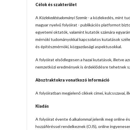
Célok és szakterület
A
Közlekedéstudományi Szemle
- a közlekedés, mint t
magyar nyelvű folyóirat - publikációs platformot biz
egyetemi oktatók, valamint kutatók számára egyaránt
mérnöki tudományokkal kapcsolatos kutatások széles
és építészmérnöki, közgazdasági aspektusokkal.
A folyóirat elsődlegesen a hazai kutatások, illetve 
nemzetközi eredmények is érdeklődésre tehetnek szer
Absztraktokra vonatkozó információ
A folyóiratban megjelenő cikkek címei, kulcsszavai, il
Kiadás
A folyóirat évente 6 alkalommal jelenik meg online é
hozzáféréssel rendelkeznek (OJS), online ingyenesen