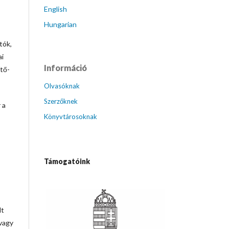
English
Hungarian
tók,
ai
Információ
tő-
Olvasóknak
Szerzőknek
 a
Könyvtárosoknak
Támogatóink
lt
 vagy