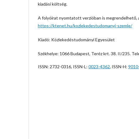
kiadási költség.
A folyóirat nyomtatott verzióban is megrendelhető, am
https://ktenet.hu/kozlekedestudomanyi-szemle/
Kiadó: Közlekedéstudományi Egyesület
Székhelye: 1066 Budapest, Teréz krt. 38. II/235. Te
ISSN: 2732-0316, ISSN-L:
0023-4362
, ISSN-H:
9010