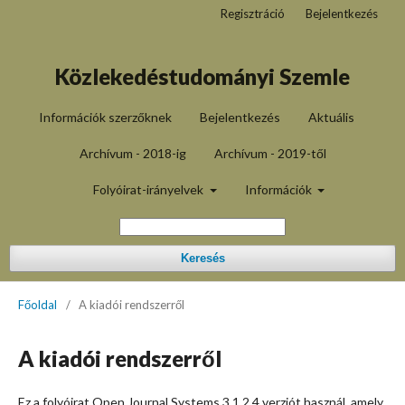
Regisztráció
Bejelentkezés
Közlekedéstudományi Szemle
Információk szerzőknek
Bejelentkezés
Aktuális
Archívum - 2018-ig
Archívum - 2019-től
Folyóirat-irányelvek
Információk
Keresés
Főoldal
/
A kiadói rendszerről
A kiadói rendszerről
Ez a folyóirat Open Journal Systems 3.1.2.4 verziót használ, amely