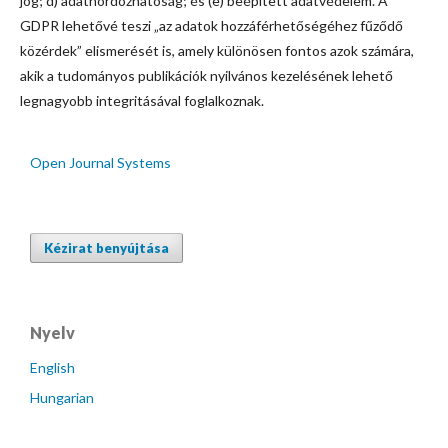
jog; d) adathordozhatóság; és (e) beépített adatvédelem. A
GDPR lehetővé teszi „az adatok hozzáférhetőségéhez fűződő
közérdek” elismerését is, amely különösen fontos azok számára,
akik a tudományos publikációk nyilvános kezelésének lehető
legnagyobb integritásával foglalkoznak.
Open Journal Systems
Kézirat benyújtása
Nyelv
English
Hungarian