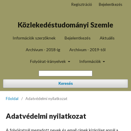
Regisztráció
Bejelentkezés
Közlekedéstudományi Szemle
Információk szerzőknek
Bejelentkezés
Aktuális
Archívum - 2018-ig
Archívum - 2019-től
Folyóirat-irányelvek
Információk
Keresés
Főoldal
/
Adatvédelmi nyilatkozat
Adatvédelmi nyilatkozat
A folyóiratnál megadott nevek és email címek kizárólag annál a