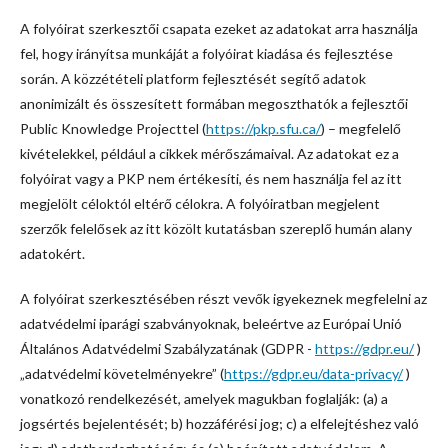
A folyóirat szerkesztői csapata ezeket az adatokat arra használja
fel, hogy irányítsa munkáját a folyóirat kiadása és fejlesztése
során. A közzétételi platform fejlesztését segítő adatok
anonimizált és összesített formában megoszthatók a fejlesztői
Public Knowledge Projecttel (
https://pkp.sfu.ca/
) – megfelelő
kivételekkel, például a cikkek mérőszámaival. Az adatokat ez a
folyóirat vagy a PKP nem értékesíti, és nem használja fel az itt
megjelölt céloktól eltérő célokra. A folyóiratban megjelent
szerzők felelősek az itt közölt kutatásban szereplő humán alany
adatokért.
A folyóirat szerkesztésében részt vevők igyekeznek megfelelni az
adatvédelmi iparági szabványoknak, beleértve az Európai Unió
Általános Adatvédelmi Szabályzatának (GDPR -
https://gdpr.eu/
)
„adatvédelmi követelményekre” (
https://gdpr.eu/data-privacy/
)
vonatkozó rendelkezését, amelyek magukban foglalják: (a) a
jogsértés bejelentését; b) hozzáférési jog; c) a elfelejtéshez való