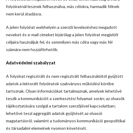
folyóiratnál lesznek felhasználva, más célokra, harmadik félnek
nem kerül átadásra.
A jelen folyóirat webhelyén a szerzői levelezéshez megadott
neveket és e-mail címeket kizárólag a jelen folyóirat megjelölt
céljaira használjuk fel, és semmilyen más célra vagy más fél
számára nem hozzáférhetők.
Adatvédelmi szabályzat
A folyóirat regisztrált és nem regisztrált felhasználóitól gyűjtött
adatok a lektorált folyóiratok szabványos működési körébe
tartoznak. Olyan információkat tartalmaznak, amelyek lehetővé
teszik a kommunikációt a szerkesztési folyamat során; az olvasók
tájékoztatására szolgál a tartalom szerzőjével kapcsolatban;
lehetővé teszi aggregált adatok gyűjtését az olvasói
magatartásról, valamint a tudományos kommunikáció geopolitikai
és társadalmi elemeinek nyomon követését.