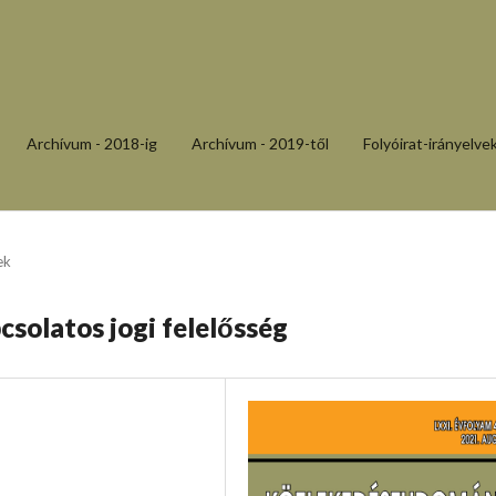
Archívum - 2018-ig
Archívum - 2019-től
Folyóirat-irányelve
ek
solatos jogi felelősség