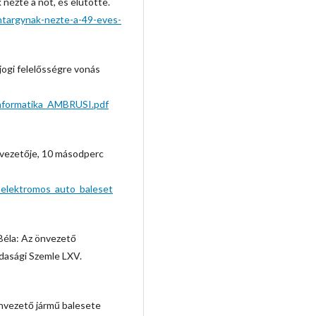
ézte a nőt, és elütötte.
ntargynak-nezte-a-49-eves-
ogi felelősségre vonás
_informatika_AMBRUSI.pdf
űvezetője, 10 másodperc
_elektromos_auto_baleset
Béla: Az önvezető
zdasági Szemle LXV.
nvezető jármű balesete