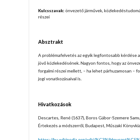
önvezető járművek, közlekedéstudomán
Kulcsszavak:
részei
Absztrakt
A problémafelvetés az egyik legfontosabb kérdése 
jövő közlekedésének. Nagyon fontos, hogy az önvez
forgalmi részei mellett, – ha lehet párhuzamosan – f
jogi vonatkozásaival is.
Hivatkozások
Descartes, René (1637), Boros Gábor-Szemere Samu 
Értekezés a módszerről, Budapest, Műszaki Könyvki
https://hu.wikipedia.org/wiki/%C3%96nvezet%C