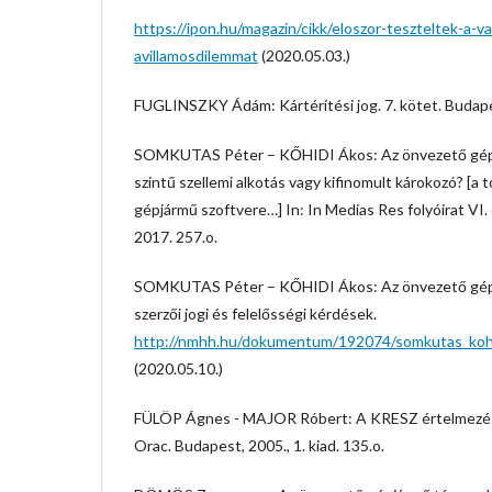
https://ipon.hu/magazin/cikk/eloszor-teszteltek-a-v
avillamosdilemmat
(2020.05.03.)
FUGLINSZKY Ádám: Kártérítési jog. 7. kötet. Budape
SOMKUTAS Péter – KŐHIDI Ákos: Az önvezető gép
szintű szellemi alkotás vagy kifinomult károkozó? [a
gépjármű szoftvere…] In: In Medias Res folyóirat VI.
2017. 257.o.
SOMKUTAS Péter – KŐHIDI Ákos: Az önvezető gépj
szerzői jogi és felelősségi kérdések.
http://nmhh.hu/dokumentum/192074/somkutas_kohi
(2020.05.10.)
FÜLÖP Ágnes - MAJOR Róbert: A KRESZ értelmezése
Orac. Budapest, 2005., 1. kiad. 135.o.