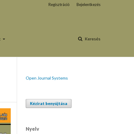
Regisztráció
Bejelentkezés
k
Keresés
Open Journal Systems
Kézirat benyújtása
Nyelv