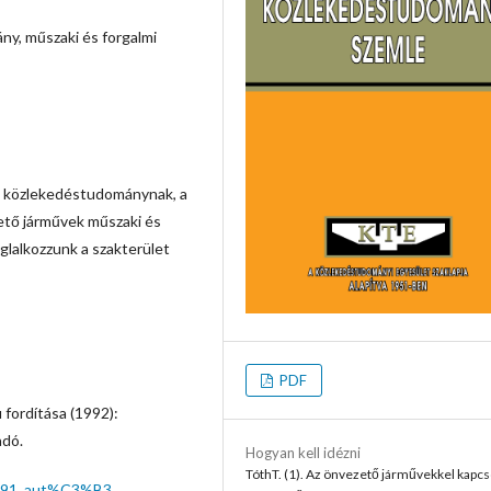
y, műszaki és forgalmi
a közlekedéstudománynak, a
ető járművek műszaki és
oglalkozzunk a szakterület
PDF
fordítása (1992):
adó.
Hogyan kell idézni
TóthT. (1). Az önvezető járművekkel kapcs
5%91_aut%C3%B3