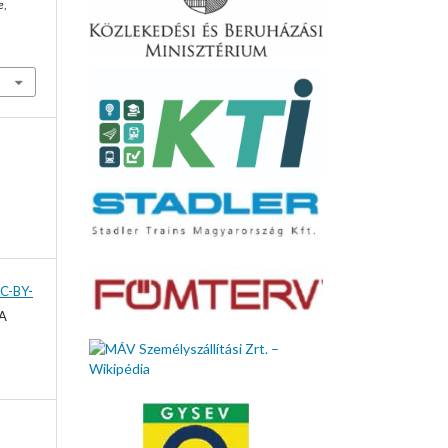
e
,
C-BY-
 A