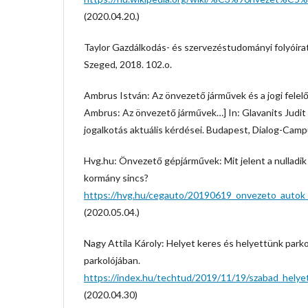
(2020.04.20.)
Taylor Gazdálkodás- és szervezéstudományi folyóirat
Szeged, 2018. 102.o.
Ambrus István: Az önvezető járművek és a jogi felel
Ambrus: Az önvezető járművek…] In: Glavanits Judit (
jogalkotás aktuális kérdései. Budapest, Dialog-Camp
Hvg.hu: Önvezető gépjárművek: Mit jelent a nulladik
kormány sincs?
https://hvg.hu/cegauto/20190619_onvezeto_autok_
(2020.05.04.)
Nagy Attila Károly: Helyet keres és helyettünk parko
parkolójában.
https://index.hu/techtud/2019/11/19/szabad_helyet
(2020.04.30)