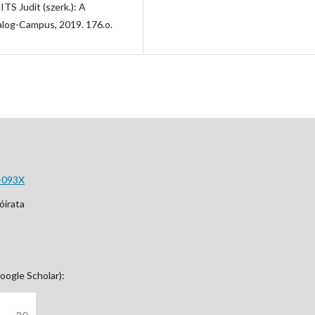
TS Judit (szerk.): A
ialog-Campus, 2019. 176.o.
-093X
óirata
oogle Scholar):