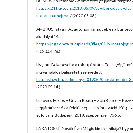
DÖMÖS Zsuzsanna: Az önvezető gépjármű tárgynak n
https://24.hu/tech/2018/05/09/az-uber-autoja-olya
not-aminathajthat/
(2020.05.08.)
AMBRUS István: Az autonóm járművek és a büntetőj
akadályai 14.o.
https://jog.tk.mta.hu/uploads/files/01_buntetojog
(2020.04.28.)
Hvg.hu: Bekapcsolta a robotpilótát a Tesla gépjárm
múlva halálos balesetet szenvedett
https://hvg.hu/tudomany/20190520_tesla_model_3
(2020.05.14.)
Lukovics Miklós – Udvari Beáta – Zuti Bence – Kézy 
gépjárművek és a felelősségteljes innováció. Közga
évfolyam, Budapest, 2018. szeptember, 956.o.
LAKATOSNÉ Novák Éva: Mégis kinek a hibája? Egy ö