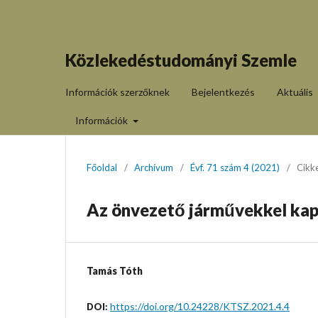
Közlekedéstudományi Szemle
Információk szerzőknek
Bejelentkezés
Aktuális
Információk
Főoldal
/
Archívum
/
Évf. 71 szám 4 (2021)
/
Cikk
Az önvezető járművekkel kapc
Tamás Tóth
https://doi.org/10.24228/KTSZ.2021.4.4
DOI: