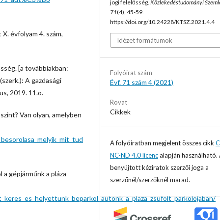
jogi felelősség.
Közlekedéstudományi Szeml
71
(4), 45-59.
https://doi.org/10.24228/KTSZ.2021.4.4
 X. évfolyam 4. szám,
Idézet formátumok
ősség. [a továbbiakban:
Folyóirat szám
szerk.): A gazdasági
Évf. 71 szám 4 (2021)
us, 2019. 11.o.
Rovat
Cikkek
 szint? Van olyan, amelyben
besorolasa_melyik_mit_tud
A folyóiratban megjelent összes cikk
C
NC-ND 4.0 licenc
alapján használható.
benyújtott kéziratok szerzői joga a
l a gépjárműnk a pláza
szerzőnél/szerzőknél marad.
_keres_es_helyettunk_beparkol_autonk_a_plaza_zsufolt_parkolojaban/