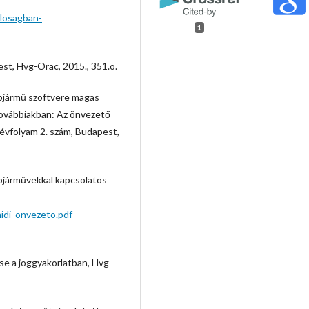
alosagban-
1
st, Hvg-Orac, 2015., 351.o.
jármű szoftvere magas
 továbbiakban: Az önvezető
 évfolyam 2. szám, Budapest,
árművekkal kapcsolatos
di_onvezeto.pdf
 a joggyakorlatban, Hvg-