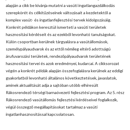
alapján a cikk be kívánja mutatni a vasúti ingatlangazdálkodás
szerepkörét és célkitűzéseinek változásait a kezdetektől a
komplex vasút- és ingatlanfejlesztési tervek kidolgozásáig.
Konkrét példákon keresztül ismerteti a vasúti területek
hasznosítási kérdéseit és az ezekből levonható tanulságokat.
Külön csoportban kerülnek tárgyalásra a vasútállomások,
személypályaudvarok és az ettől némileg eltérő adottságú
árufuvarozási területek, rendezőpályaudvarok területének
hasznosítási tervei és azok eredményei, kudarcai. A cikksorozat
végén a konkrét példák alapján összefoglalásra kerülnek az eddigi
gyakorlatból levonható általános következtetések, javaslatok,
aminek aktualitását adja a sajtóban utóbb elhíresült
Rákosrendező térségi barnaövezeti fejlesztési program. Az 5. rész
Rákosrendező vasútállomás fejlesztési kérdéseivel foglalkozik,
végül összegző megállapításokat tartalmaz a vasúti
ingatlanhasznosítással kapcsolatosan.