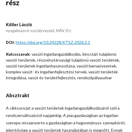
rész
Köller László
nyugalmazott osztályvezető, MÁV Zrt.
https://doi.org/10.24228/KTSZ.2026.2.1
DOI:
vasúti ingatlangazdálkodás, kincstári tulajdonú
Kulcsszavak:
vasúti területek, részvénytársasági tulajdonú vasúti területek,
vasúti területek ingatlanhasznosítása, vasúti barnaövezetek,
komplex vasút- és ingatlanfejlesztési tervek, vasúti területek
integrálása, vasút és területfejlesztés, rendezőpályaudvar
Absztrakt
A cikksorozat a vasúti területek ingatlangazdálkodásáról szól a
rendszerváltozástól napjainkig. A piacgazdaságban az ingatlan
szerepe visszanyerte a gazdaságban a hagyományos szerepkörét,
jelentősége a vasúti területek használatában is megnőtt. Ennek