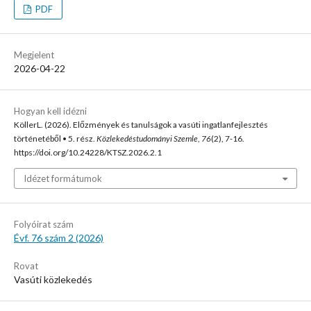
PDF
Megjelent
2026-04-22
Hogyan kell idézni
KöllerL. (2026). Előzmények és tanulságok a vasúti ingatlanfejlesztés
történetéből • 5. rész.
Közlekedéstudományi Szemle
,
76
(2), 7-16.
https://doi.org/10.24228/KTSZ.2026.2.1
Idézet formátumok
Folyóirat szám
Évf. 76 szám 2 (2026)
Rovat
Vasúti közlekedés