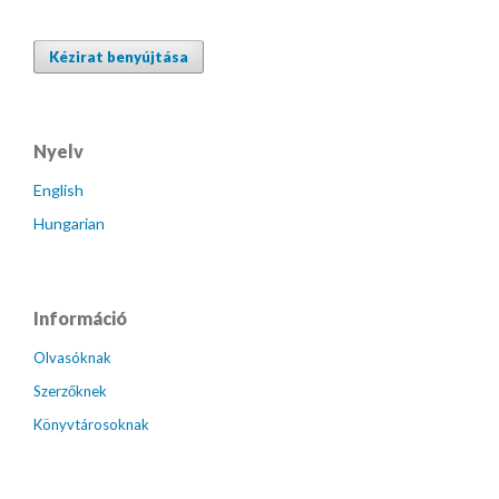
Kézirat benyújtása
Nyelv
English
Hungarian
Információ
Olvasóknak
Szerzőknek
Könyvtárosoknak