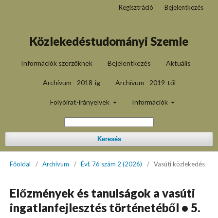
Regisztráció
Bejelentkezés
Közlekedéstudományi Szemle
Információk szerzőknek
Bejelentkezés
Aktuális
Archívum - 2018-ig
Archívum - 2019-től
Folyóirat-irányelvek
Információk
Keresés
Főoldal
/
Archívum
/
Évf. 76 szám 2 (2026)
/
Vasúti közlekedés
Előzmények és tanulságok a vasúti
ingatlanfejlesztés történetéből • 5.