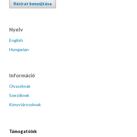
Kézirat benyújtása
Nyelv
English
Hungarian
Információ
Olvasóknak
Szerzőknek
Könyvtárosoknak
Támogatóink