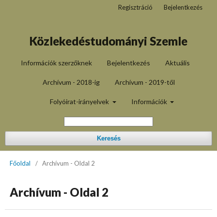
Regisztráció
Bejelentkezés
Közlekedéstudományi Szemle
Információk szerzőknek
Bejelentkezés
Aktuális
Archívum - 2018-ig
Archívum - 2019-től
Folyóirat-irányelvek
Információk
Keresés
Főoldal
/
Archívum - Oldal 2
Archívum - Oldal 2