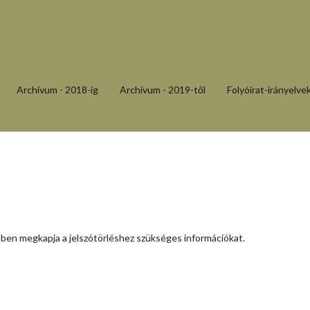
Archívum - 2018-ig
Archívum - 2019-től
Folyóirat-irányelve
ilben megkapja a jelszótörléshez szükséges információkat.