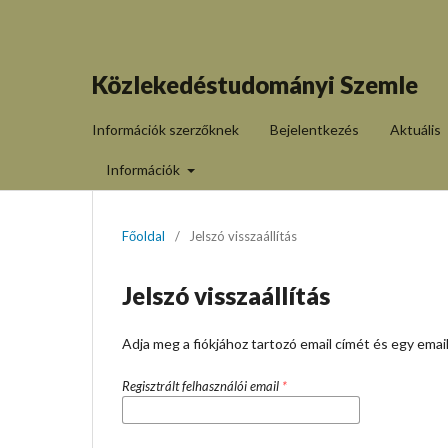
Közlekedéstudományi Szemle
Információk szerzőknek
Bejelentkezés
Aktuális
Információk
Főoldal
/
Jelszó visszaállítás
Jelszó visszaállítás
Adja meg a fiókjához tartozó email címét és egy ema
Regisztrált felhasználói email
*