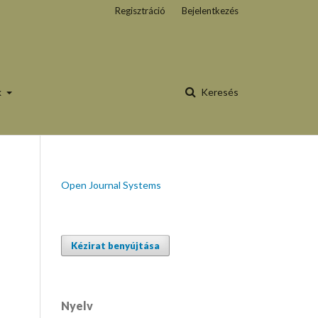
Regisztráció
Bejelentkezés
k
Keresés
Open Journal Systems
Kézirat benyújtása
Nyelv