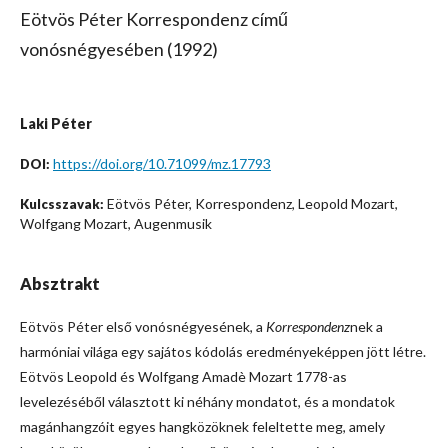
Eötvös Péter Korrespondenz című
vonósnégyesében (1992)
Laki Péter
https://doi.org/10.71099/mz.17793
DOI:
Eötvös Péter, Korrespondenz, Leopold Mozart,
Kulcsszavak:
Wolfgang Mozart, Augenmusik
Absztrakt
Eötvös Péter első vonósnégyesének, a
Korrespondenz
nek a
harmóniai világa egy sajátos kódolás eredményeképpen jött létre.
Eötvös Leopold és Wolfgang Amadè Mozart 1778-as
levelezéséből választott ki néhány mondatot, és a mondatok
magánhangzóit egyes hangközöknek feleltette meg, amely