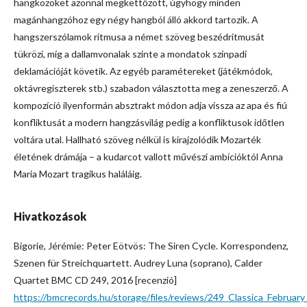
hangközöket azonnal megkettőzött, úgyhogy minden
magánhangzóhoz egy négy hangból álló akkord tartozik. A
hangszerszólamok ritmusa a német szöveg beszédritmusát
tükrözi, míg a dallamvonalak szinte a mondatok színpadi
deklamációját követik. Az egyéb paramétereket (játékmódok,
oktávregiszterek stb.) szabadon választotta meg a zeneszerző. A
kompozíció ilyenformán absztrakt módon adja vissza az apa és fiú
konfliktusát a modern hangzásvilág pedig a konfliktusok időtlen
voltára utal. Hallható szöveg nélkül is kirajzolódik Mozarték
életének drámája – a kudarcot vallott művészi ambícióktól Anna
Maria Mozart tragikus haláláig.
Hivatkozások
Bigorie, Jérémie: Peter Eötvös: The Siren Cycle. Korrespondenz,
Szenen für Streichquartett. Audrey Luna (soprano), Calder
Quartet BMC CD 249, 2016 [recenzió]
https://bmcrecords.hu/storage/files/reviews/249_Classica_Februar