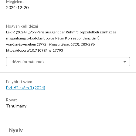
Megjelent
2024-12-20
Hogyan kell idézni
LakiP. (2024). „Von Paris aus geht der Ruhm”: Képzeletbeli színház és
magánhangzó-kódolás Eötvös Péter Korrespondenz című
vonósnégyesében (1992).
Magyar Zene
,
62
(3), 283-296.
https://doi.org/10.71099/mz.17793
Idézet formátumok
Folyóirat szám
Évf. 62 szám 3 (2024)
Rovat
Tanulmány
Nyelv