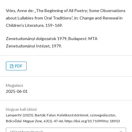
Vries, Anne de: „The Beginning of All Poetry; Some Observations
about Lullabies from Oral Traditions”, in: Change and Renewal in
Children’s Literature, 159–169.
Zenetudományi dolgozatok 1979, Budapest: MTA
Zenetudományi Intézet, 1979.
PDF
Megjelent
2025-06-01
Hogyan kell idézni
LampertV. (2025). Bartók: Falun: Keletkezéstörténet, szövegválasztás,
Bölcsődal.
Magyar Zene
,
63
(1), 47-66. https://doi.org/10.71099/mz.18913
Idézet formátumok