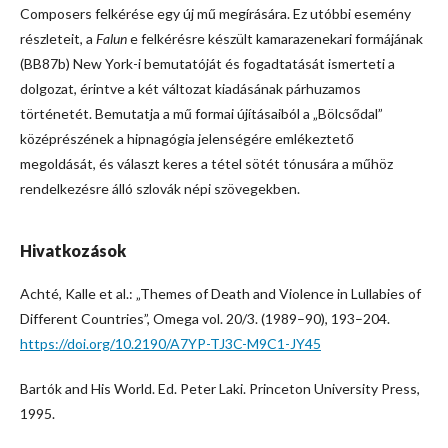
Composers felkérése egy új mű megírására. Ez utóbbi esemény
részleteit, a
Falun
e felkérésre készült kamarazenekari formájának
(BB87b) New York-i bemutatóját és fogadtatását ismerteti a
dolgozat, érintve a két változat kiadásának párhuzamos
történetét. Bemutatja a mű formai újításaiból a „Bölcsődal”
középrészének a hipnagógia jelenségére emlékeztető
megoldását, és választ keres a tétel sötét tónusára a műhöz
rendelkezésre álló szlovák népi szövegekben.
Hivatkozások
Achté, Kalle et al.: „Themes of Death and Violence in Lullabies of
Different Countries”, Omega vol. 20/3. (1989–90), 193–204.
https://doi.org/10.2190/A7YP-TJ3C-M9C1-JY45
Bartók and His World. Ed. Peter Laki. Princeton University Press,
1995.