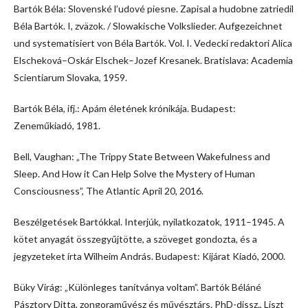
Bartók Béla: Slovenské l’udové piesne. Zapisal a hudobne zatriedil
Béla Bartók. I, zväzok. / Slowakische Volkslieder. Aufgezeichnet
und systematisiert von Béla Bartók. Vol. I. Vedecki redaktori Alica
Elscheková–Oskár Elschek–Jozef Kresanek. Bratislava: Academia
Scientiarum Slovaka, 1959.
Bartók Béla, ifj.: Apám életének krónikája. Budapest:
Zeneműkiadó, 1981.
Bell, Vaughan: „The Trippy State Between Wakefulness and
Sleep. And How it Can Help Solve the Mystery of Human
Consciousness”, The Atlantic April 20, 2016.
Beszélgetések Bartókkal. Interjúk, nyilatkozatok, 1911–1945. A
kötet anyagát összegyűjtötte, a szöveget gondozta, és a
jegyzeteket írta Wilheim András. Budapest: Kijárat Kiadó, 2000.
Büky Virág: „Különleges tanítványa voltam”. Bartók Béláné
Pásztory Ditta, zongoraművész és művésztárs. PhD-dissz., Liszt