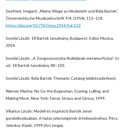
Seefried, Irmgard: „Meine Wege zu Hindemith und Béla Bartók”,
Österreichische Musikzeitschrift 9/4. (1954), 113–118.
https://doi.org/10.7767/omz.1954.9.jg.113
Somfai László: 18 Bartók tanulmány, Budapest: Editio Musica,
2014.
Somfai László: „A Zongoraszonáta fináléjának metamorfózisa”. In:
uő: 18 Bartók tanulmány, 88–103.
Somfai László: Béla Bartók Thematic Catalog (előkészületben).
Warner, Marina: No Go the Bogeyman. Scaring, Lulling, and
Making Mock. New York: Farrar, Straus and Giroux, 1999.
Vikárius László: Modell és inspiráció Bartók zenei
gondolkodásában. A hatás jelenségének értelmezéséhez. Pécs:
Jelenkor Kiadó, 1999 (Ars longa).