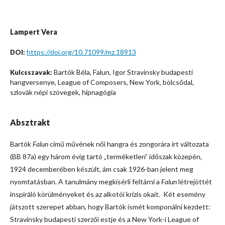
Lampert Vera
https://doi.org/10.71099/mz.18913
DOI:
Bartók Béla, Falun, Igor Stravinsky budapesti
Kulcsszavak:
hangversenye, League of Composers, New York, bölcsődal,
szlovák népi szövegek, hipnagógia
Absztrakt
Bartók
Falun
című művének női hangra és zongorára írt változata
(BB 87a) egy három évig tartó „terméketlen” időszak közepén,
1924 decemberében készült, ám csak 1926-ban jelent meg
nyomtatásban. A tanulmány megkísérli feltárni a
Falun
létrejöttét
inspiráló körülményeket és az alkotói krízis okait. Két esemény
játszott szerepet abban, hogy Bartók ismét komponálni kezdett:
Stravinsky budapesti szerzői estje és a New York-i League of