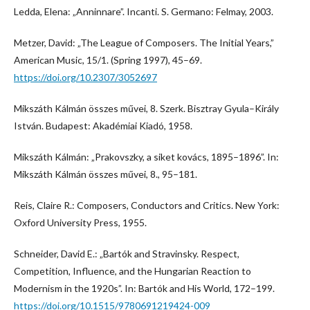
Ledda, Elena: „Anninnare”. Incanti. S. Germano: Felmay, 2003.
Metzer, David: „The League of Composers. The Initial Years,”
American Music, 15/1. (Spring 1997), 45–69.
https://doi.org/10.2307/3052697
Mikszáth Kálmán összes művei, 8. Szerk. Bisztray Gyula–Király
István. Budapest: Akadémiai Kiadó, 1958.
Mikszáth Kálmán: „Prakovszky, a siket kovács, 1895–1896”. In:
Mikszáth Kálmán összes művei, 8., 95–181.
Reis, Claire R.: Composers, Conductors and Critics. New York:
Oxford University Press, 1955.
Schneider, David E.: „Bartók and Stravinsky. Respect,
Competition, Influence, and the Hungarian Reaction to
Modernism in the 1920s”. In: Bartók and His World, 172–199.
https://doi.org/10.1515/9780691219424-009