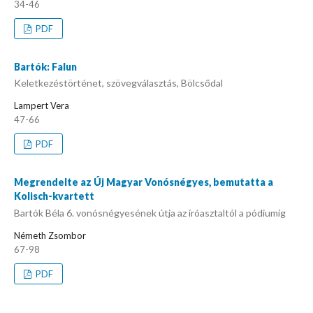
34-46
PDF
Bartók: Falun
Keletkezéstörténet, szövegválasztás, Bölcsődal
Lampert Vera
47-66
PDF
Megrendelte az Új Magyar Vonósnégyes, bemutatta a
Kolisch-kvartett
Bartók Béla 6. vonósnégyesének útja az íróasztaltól a pódiumig
Németh Zsombor
67-98
PDF