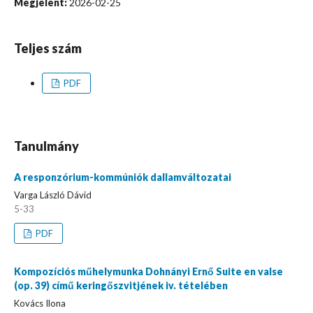
Megjelent:
2026-02-25
Teljes szám
PDF
Tanulmány
A responzórium-kommúniók dallamváltozatai
Varga László Dávid
5-33
PDF
Kompozíciós műhelymunka Dohnányi Ernő Suite en valse
(op. 39) című keringőszvitjének iv. tételében
Kovács Ilona