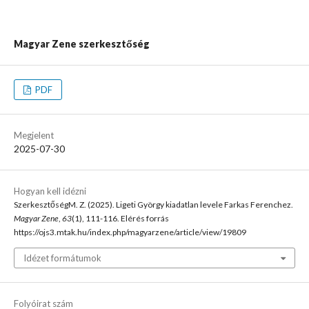
Magyar Zene szerkesztőség
PDF
Megjelent
2025-07-30
Hogyan kell idézni
SzerkesztőségM. Z. (2025). Ligeti György kiadatlan levele Farkas Ferenchez.
Magyar Zene
,
63
(1), 111-116. Elérés forrás
https://ojs3.mtak.hu/index.php/magyarzene/article/view/19809
Idézet formátumok
Folyóirat szám