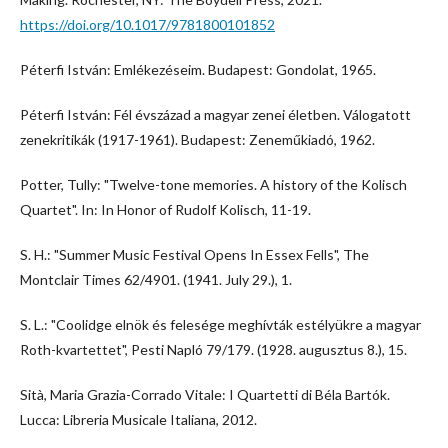
https://doi.org/10.1017/9781800101852
Péterfi István: Emlékezéseim. Budapest: Gondolat, 1965.
Péterfi István: Fél évszázad a magyar zenei életben. Válogatott
zenekritikák (1917-1961). Budapest: Zeneműkiadó, 1962.
Potter, Tully: "Twelve-tone memories. A history of the Kolisch
Quartet". In: In Honor of Rudolf Kolisch, 11-19.
S. H.: "Summer Music Festival Opens In Essex Fells", The
Montclair Times 62/4901. (1941. July 29.), 1.
S. L.: "Coolidge elnök és felesége meghívták estélyükre a magyar
Roth-kvartettet", Pesti Napló 79/179. (1928. augusztus 8.), 15.
Sità, Maria Grazia-Corrado Vitale: I Quartetti di Béla Bartók.
Lucca: Libreria Musicale Italiana, 2012.