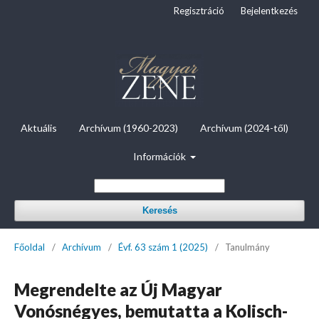
Regisztráció
Bejelentkezés
Aktuális
Archívum (1960-2023)
Archívum (2024-től)
Információk
Keresés
Főoldal
/
Archívum
/
Évf. 63 szám 1 (2025)
/
Tanulmány
Megrendelte az Új Magyar
Vonósnégyes, bemutatta a Kolisch-