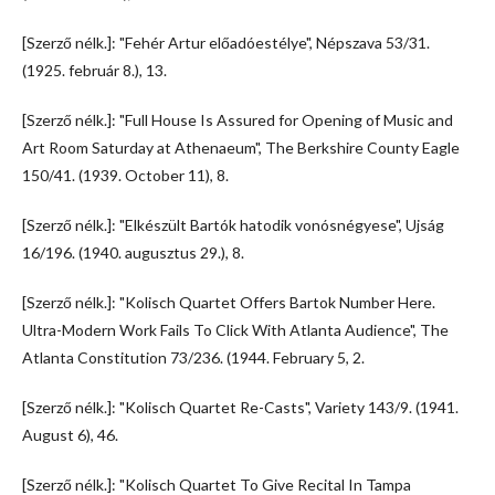
[Szerző nélk.]: "Fehér Artur előadóestélye", Népszava 53/31.
(1925. február 8.), 13.
[Szerző nélk.]: "Full House Is Assured for Opening of Music and
Art Room Saturday at Athenaeum", The Berkshire County Eagle
150/41. (1939. October 11), 8.
[Szerző nélk.]: "Elkészült Bartók hatodik vonósnégyese", Ujság
16/196. (1940. augusztus 29.), 8.
[Szerző nélk.]: "Kolisch Quartet Offers Bartok Number Here.
Ultra-Modern Work Fails To Click With Atlanta Audience", The
Atlanta Constitution 73/236. (1944. February 5, 2.
[Szerző nélk.]: "Kolisch Quartet Re-Casts", Variety 143/9. (1941.
August 6), 46.
[Szerző nélk.]: "Kolisch Quartet To Give Recital In Tampa