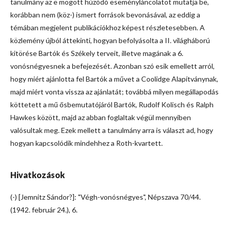
tanulmány az e mögött húzódó eseményláncolatot mutatja be,
korábban nem (köz-) ismert források bevonásával, az eddig a
témában megjelent publikációkhoz képest részletesebben. A
közlemény újból áttekinti, hogyan befolyásolta a II. világháború
kitörése Bartók és Székely terveit, illetve magának a 6.
vonósnégyesnek a befejezését. Azonban szó esik emellett arról,
hogy miért ajánlotta fel Bartók a művet a Coolidge Alapítványnak,
majd miért vonta vissza az ajánlatát; továbbá milyen megállapodás
köttetett a mű ősbemutatójáról Bartók, Rudolf Kolisch és Ralph
Hawkes között, majd az abban foglaltak végül mennyiben
valósultak meg. Ezek mellett a tanulmány arra is választ ad, hogy
hogyan kapcsolódik mindehhez a Roth-kvartett.
Hivatkozások
(-) [Jemnitz Sándor?]: "Végh-vonósnégyes", Népszava 70/44.
(1942. február 24.), 6.