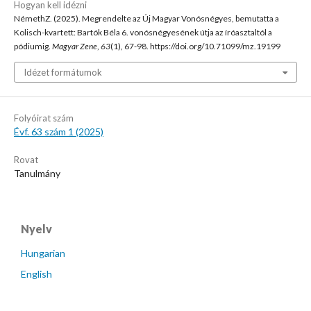
Hogyan kell idézni
NémethZ. (2025). Megrendelte az Új Magyar Vonósnégyes, bemutatta a
Kolisch-kvartett: Bartók Béla 6. vonósnégyesének útja az íróasztaltól a
pódiumig.
Magyar Zene
,
63
(1), 67-98. https://doi.org/10.71099/mz.19199
Idézet formátumok
Folyóirat szám
Évf. 63 szám 1 (2025)
Rovat
Tanulmány
Nyelv
Hungarian
English