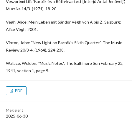
Veszprémi Lili: "Bartók és a Róth-kvartett [Interjú Antal Jenővel]",
Muzsika 14/3. (1971), 18-20.
Végh, Alice: Mein Leben mit Sándor Végh von A bis Z. Salzburg:
Alice Végh, 2001.
Vinton, John: "New Light on Bartók's Sixth Quartet", The Music
Review 20/3-4. (1964), 224-238.
Wallace, Weldon: "Music Notes", The Baltimore Sun February 23,
1941, section 1, page 9.
PDF
Megjelent
2025-06-30