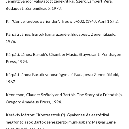
Jemnitz Sándor válogatott zenekritikái. Szerk. Lampert Vera.
Budapest: Zeneműkiadó, 1973.
K.: "Concertgebouwvrienden", Trouw 5/602. (1947. April 16.), 2.
Kárpáti János: Bartók kamarazenéje. Budapest: Zeneműkiadó,
1976.
Kárpáti, János: Bartók's Chamber Music. Stuyvesant: Pendragon
Press, 1994.
Kárpáti János: Bartók vonósnégyesei. Budapest: Zeneműkiadó,
1967.
Kenneson, Claude: Székely and Bartók. The Story of a Friendship.
Oregon: Amadeus Press, 1994.
Kerékfy Márton: "Kontrasztok (?). Gyakorlati és esztétikai
megfontolások Bartók zeneszerzői munkájában", Magyar Zene