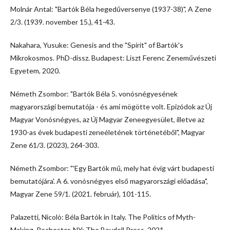
Molnár Antal: "Bartók Béla hegedűversenye (1937-38)", A Zene
2/3. (1939. november 15.), 41-43.
Nakahara, Yusuke: Genesis and the "Spirit" of Bartók's
Mikrokosmos. PhD-dissz. Budapest: Liszt Ferenc Zeneművészeti
Egyetem, 2020.
Németh Zsombor: "Bartók Béla 5. vonósnégyesének
magyarországi bemutatója - és ami mögötte volt. Epizódok az Új
Magyar Vonósnégyes, az Új Magyar Zeneegyesület, illetve az
1930-as évek budapesti zeneéletének történetéből", Magyar
Zene 61/3. (2023), 264-303.
Németh Zsombor: "'Egy Bartók mű, mely hat évig várt budapesti
bemutatójára'. A 6. vonósnégyes első magyarországi előadása",
Magyar Zene 59/1. (2021. február), 101-115.
Palazetti, Nicolò: Béla Bartók in Italy. The Politics of Myth-
Making. Rochester, NY: The Boydell Press, 2021.