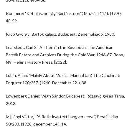
50/4. (2012), 445-456.
Kun Imre: "Két olaszországi Bartók-turné", Muzsika 11/4. (1970),
48-59.
Kroó György: Bartók kalauz. Budapest: Zeneműkiadó, 1980.
Leafstedt, Carl S.: A Thorn in the Rosebush. The American
Bartók Estate and Archives During the Cold War, 1946-67. Reno,
NV: Helena History Press, [2022].
Lubin, Alma: "Mainly About Musical Manhattan", The Cincinnati
Enquirer 100/257. (1940. December 22. ), 38.
Lőwenberg Dániel: Végh Sándor. Budapest: Rózsavölgyi és Társa,
2012.
lv. [Lányi Viktor]: "A Roth-kvartett hangversenye", Pesti Hírlap
50/283. (1928. december 14.), 14.