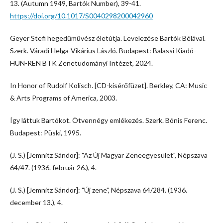
13. (Autumn 1949, Bartók Number), 39-41.
https://doi.org/10.1017/S0040298200042960
Geyer Stefi hegedűművész életútja. Levelezése Bartók Bélával.
Szerk. Váradi Helga-Vikárius László. Budapest: Balassi Kiadó-
HUN-REN BTK Zenetudományi Intézet, 2024.
In Honor of Rudolf Kolisch. [CD-kísérőfüzet]. Berkley, CA: Music
& Arts Programs of America, 2003.
Így láttuk Bartókot. Ötvennégy emlékezés. Szerk. Bónis Ferenc.
Budapest: Püski, 1995.
(J. S.) [Jemnitz Sándor]: "Az Új Magyar Zeneegyesület", Népszava
64/47. (1936. február 26.), 4.
(J. S.) [Jemnitz Sándor]: "Új zene", Népszava 64/284. (1936.
december 13.), 4.