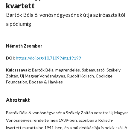
kvartett
Bartók Béla 6. vonósnégyesének útja az íróasztaltól
a pódiumig
Németh Zsombor
https://doi.org/10.71099/mz.19199
DOI:
Bartók Béla, megrendelés, ősbemutató, Székely
Kulcsszavak:
Zoltán, Új Magyar Vonósnégyes, Rudolf Kolisch, Coolidge
Foundation, Boosey & Hawkes
Absztrakt
Bartók Béla 6. vonósnégyesét a Székely Zoltán vezette Új Magyar
Vonósnégyes rendelte meg 1939-ben, azonban a Kolisch-
kvartett mutatta be 1941-ben, és a mű dedikációja is nekik szól. A