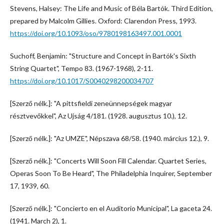
Stevens, Halsey: The Life and Music of Béla Bartók. Third Edition,
prepared by Malcolm Gillies. Oxford: Clarendon Press, 1993.
https://doi.org/10.1093/oso/9780198163497.001.0001
Suchoff, Benjamin: "Structure and Concept in Bartók's Sixth
String Quartet", Tempo 83. (1967-1968), 2-11.
https://doi.org/10.1017/S0040298200034707
[Szerző nélk.]: "A pittsfieldi zeneünnepségek magyar
résztvevőkkel", Az Ujság 4/181. (1928. augusztus 10.), 12.
[Szerző nélk.]: "Az UMZE", Népszava 68/58. (1940. március 12.), 9.
[Szerző nélk.]: "Concerts Will Soon Fill Calendar. Quartet Series,
Operas Soon To Be Heard", The Philadelphia Inquirer, September
17, 1939, 60.
[Szerző nélk.]: "Concierto en el Auditorio Municipal", La gaceta 24.
(1941. March 2), 1.