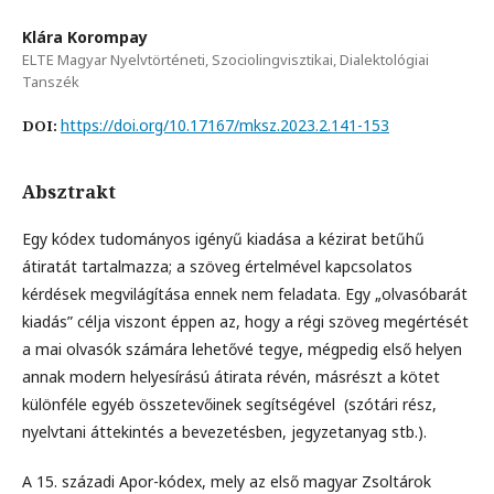
Klára Korompay
ELTE Magyar Nyelvtörténeti, Szociolingvisztikai, Dialektológiai
Tanszék
https://doi.org/10.17167/mksz.2023.2.141-153
DOI:
Absztrakt
Egy kódex tudományos igényű kiadása a kézirat betűhű
átiratát tartalmazza; a szöveg értelmével kapcsolatos
kérdések megvilágítása ennek nem feladata. Egy „olvasóbarát
kiadás” célja viszont éppen az, hogy a régi szöveg megértését
a mai olvasók számára lehetővé tegye, mégpedig első helyen
annak modern helyesírású átirata révén, másrészt a kötet
különféle egyéb összetevőinek segítségével (szótári rész,
nyelvtani áttekintés a bevezetésben, jegyzetanyag stb.).
A 15. századi Apor-kódex, mely az első magyar Zsoltárok