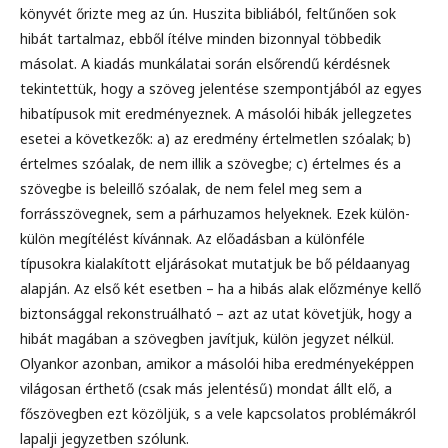
könyvét őrizte meg az ún. Huszita bibliából, feltűnően sok
hibát tartalmaz, ebből ítélve minden bizonnyal többedik
másolat. A kiadás munkálatai során elsőrendű kérdésnek
tekintettük, hogy a szöveg jelentése szempontjából az egyes
hibatípusok mit eredményeznek. A másolói hibák jellegzetes
esetei a következők: a) az eredmény értelmetlen szóalak; b)
értelmes szóalak, de nem illik a szövegbe; c) értelmes és a
szövegbe is beleillő szóalak, de nem felel meg sem a
forrásszövegnek, sem a párhuzamos helyeknek. Ezek külön-
külön megítélést kívánnak. Az előadásban a különféle
típusokra kialakított eljárásokat mutatjuk be bő példaanyag
alapján. Az első két esetben – ha a hibás alak előzménye kellő
biztonsággal rekonstruálható – azt az utat követjük, hogy a
hibát magában a szövegben javítjuk, külön jegyzet nélkül.
Olyankor azonban, amikor a másolói hiba eredményeképpen
világosan érthető (csak más jelentésű) mondat állt elő, a
főszövegben ezt közöljük, s a vele kapcsolatos problémákról
lapalji jegyzetben szólunk.