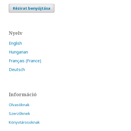
Kézirat benyújtása
Nyelv
English
Hungarian
Français (France)
Deutsch
Információ
Olvasóknak
Szerzőknek
Könyvtárosoknak