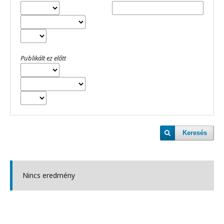
Publikált ez előtt
Keresés
Nincs eredmény