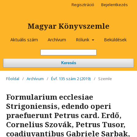
Regisztráció
Bejelentkezés
Magyar Könyvszemle
Aktuális szám
Archívum
Rólunk
Beküldések
Keresés
Főoldal
/
Archívum
/
Évf. 135 szám 2 (2019)
/
Szemle
Formularium ecclesiae
Strigoniensis, edendo operi
praefuerunt Petrus card. Erdő,
Cornelius Szovák, Petrus Tusor,
coadiuvantibus Gabriele Sarbak,