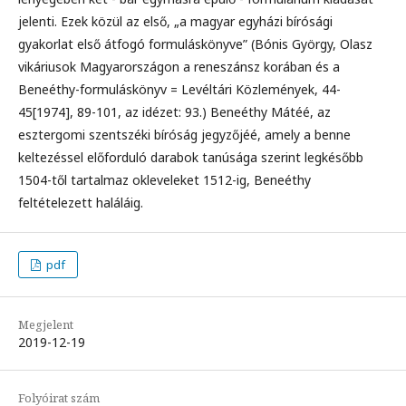
jelenti. Ezek közül az első, „a magyar egyházi bírósági
gyakorlat első átfogó formuláskönyve” (Bónis György, Olasz
vikáriusok Magyarországon a reneszánsz korában és a
Beneéthy-formuláskönyv = Levéltári Közlemények, 44-
45[1974], 89-101, az idézet: 93.) Beneéthy Mátéé, az
esztergomi szentszéki bíróság jegyzőjéé, amely a benne
keltezéssel előforduló darabok tanúsága szerint legkésőbb
1504-től tartalmaz okleveleket 1512-ig, Beneéthy
feltételezett haláláig.
pdf
Megjelent
2019-12-19
Folyóirat szám