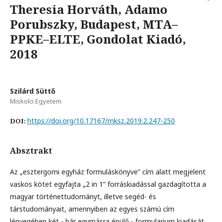
Theresia Horváth, Adamo
Porubszky, Budapest, MTA–
PPKE–ELTE, Gondolat Kiadó,
2018
Szilárd Süttő
Miskolci Egyetem
https://doi.org/10.17167/mksz.2019.2.247-250
DOI:
Absztrakt
Az „esztergomi egyház formuláskönyve” cím alatt megjelent
vaskos kötet egyfajta „2 in 1” forráskiadással gazdagította a
magyar történettudományt, illetve segéd- és
társtudományait, amennyiben az egyes számú cím
lényegében két - bár egymásra épülő - formularium kiadását