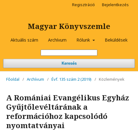
Regisztráció
Bejelentkezés
Magyar Könyvszemle
Aktuális szám
Archívum
Rólunk
Beküldések
Keresés
Főoldal
/
Archívum
/
Évf. 135 szám 2 (2019)
/
Közlemények
A Romániai Evangélikus Egyház
Gyűjtőlevéltárának a
reformációhoz kapcsolódó
nyomtatványai