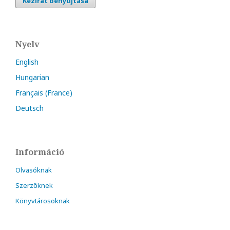
Kézirat benyújtása
Nyelv
English
Hungarian
Français (France)
Deutsch
Információ
Olvasóknak
Szerzőknek
Könyvtárosoknak