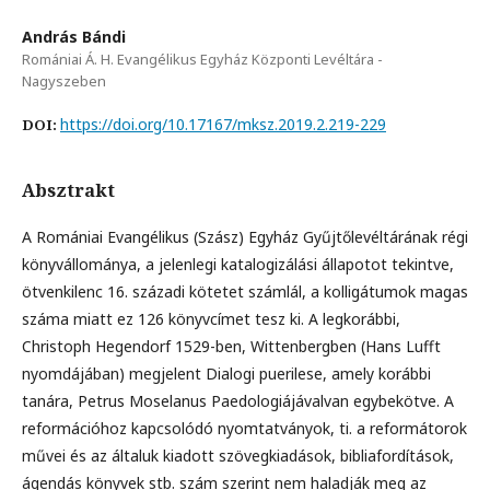
András Bándi
Romániai Á. H. Evangélikus Egyház Központi Levéltára -
Nagyszeben
https://doi.org/10.17167/mksz.2019.2.219-229
DOI:
Absztrakt
A Romániai Evangélikus (Szász) Egyház Gyűjtőlevéltárának régi
könyvállománya, a jelenlegi katalogizálási állapotot tekintve,
ötvenkilenc 16. századi kötetet számlál, a kolligátumok magas
száma miatt ez 126 könyvcímet tesz ki. A legkorábbi,
Christoph Hegendorf 1529-ben, Wittenbergben (Hans Lufft
nyomdájában) megjelent Dialogi puerilese, amely korábbi
tanára, Petrus Moselanus Paedologiájávalvan egybekötve. A
reformációhoz kapcsolódó nyomtatványok, ti. a reformátorok
művei és az általuk kiadott szövegkiadások, bibliafordítások,
ágendás könyvek stb. szám szerint nem haladják meg az