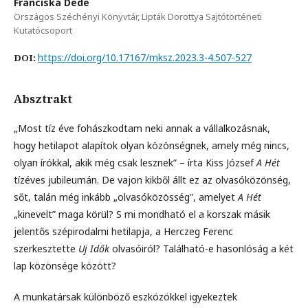
Franciska Dede
Országos Széchényi Könyvtár, Lipták Dorottya Sajtótörténeti
Kutatócsoport
https://doi.org/10.17167/mksz.2023.3-4.507-527
DOI:
Absztrakt
„Most tíz éve fohászkodtam neki annak a vállalkozásnak,
hogy hetilapot alapítok olyan közönségnek, amely még nincs,
olyan írókkal, akik még csak lesznek” – írta Kiss József
A Hét
tízéves jubileumán. De vajon kikből állt ez az olvasóközönség,
sőt, talán még inkább „olvasóközösség”, amelyet
A Hét
„kinevelt” maga körül? S mi mondható el a korszak másik
jelentős szépirodalmi hetilapja, a Herczeg Ferenc
szerkesztette
Uj Idők
olvasóiról? Található-e hasonlóság a két
lap közönsége között?
A munkatársak különböző eszközökkel igyekeztek