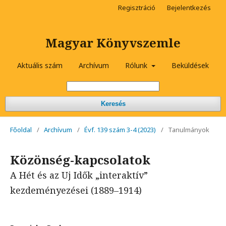
Regisztráció
Bejelentkezés
Magyar Könyvszemle
Aktuális szám
Archívum
Rólunk
Beküldések
Keresés
Főoldal
/
Archívum
/
Évf. 139 szám 3-4 (2023)
/
Tanulmányok
Közönség-kapcsolatok
A Hét és az Uj Idők „interaktív”
kezdeményezései (1889‒1914)