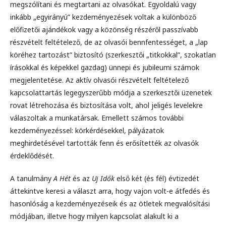
megszólítani és megtartani az olvasókat. Egyoldalú vagy
inkább „egyirányú” kezdeményezések voltak a különböző
előfizetői ajándékok vagy a közönség részéről passzívabb
részvételt feltételező, de az olvasói bennfentességet, a „lap
köréhez tartozást” biztosító (szerkesztői „titkokkal”, szokatlan
írásokkal és képekkel gazdag) ünnepi és jubileumi számok
megjelentetése. Az aktív olvasói részvételt feltételező
kapcsolattartás legegyszerűbb módja a szerkesztői üzenetek
rovat létrehozása és biztosítása volt, ahol jeligés levelekre
válaszoltak a munkatársak. Emellett számos további
kezdeményezéssel: körkérdésekkel, pályázatok
meghirdetésével tartották fenn és erősítették az olvasók
érdeklődését.
A tanulmány
A Hét
és az
Uj Idők
első két (és fél) évtizedét
áttekintve keresi a választ arra, hogy vajon volt-e átfedés és
hasonlóság a kezdeményezéseik és az ötletek megvalósítási
módjában, illetve hogy milyen kapcsolat alakult ki a