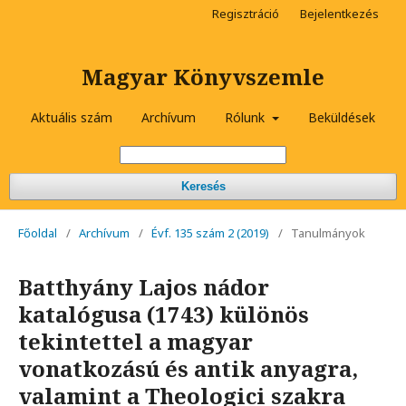
Regisztráció
Bejelentkezés
Magyar Könyvszemle
Aktuális szám
Archívum
Rólunk
Beküldések
Keresés
Főoldal
/
Archívum
/
Évf. 135 szám 2 (2019)
/
Tanulmányok
Batthyány Lajos nádor
katalógusa (1743) különös
tekintettel a magyar
vonatkozású és antik anyagra,
valamint a Theologici szakra