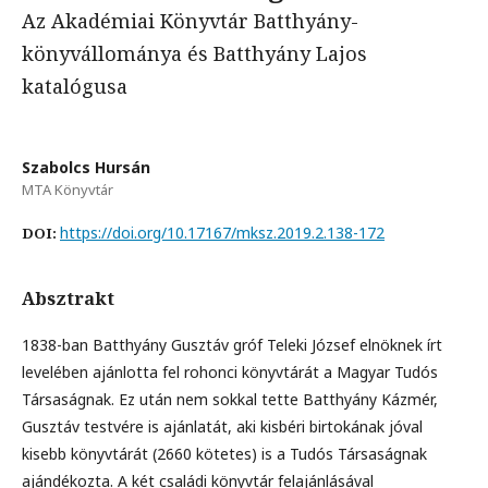
Az Akadémiai Könyvtár Batthyány-
könyvállománya és Batthyány Lajos
katalógusa
Szabolcs Hursán
MTA Könyvtár
https://doi.org/10.17167/mksz.2019.2.138-172
DOI:
Absztrakt
1838-ban Batthyány Gusztáv gróf Teleki József elnöknek írt
levelében ajánlotta fel rohonci könyvtárát a Magyar Tudós
Társaságnak. Ez után nem sokkal tette Batthyány Kázmér,
Gusztáv testvére is ajánlatát, aki kisbéri birtokának jóval
kisebb könyvtárát (2660 kötetes) is a Tudós Társaságnak
ajándékozta. A két családi könyvtár felajánlásával