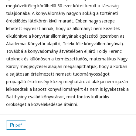
megközelítőleg körülbelül 30 ezer kötet került a társaság
tulajdonába. A könyvállomány nagyon sokáig a történeti
érdeklődés látókörén kívül maradt. Ebben nagy szerepe
lehetett egyrészt annak, hogy az állományt nem kezelték
elkülönítve a könyvtár állományának egészétől (szemben az
Akadémiai Könyvtár alapító, Teleki-féle könyvállományával).
Továbbá a könyvadomány átvételében eljáró Toldy Ferenc
titoknok és különösen a természettudós, matematikus Nagy
Károly megjegyzései alapján megállapíthatjuk, hogy a korban
a sajátosan értelmezett nemzeti tudományosságot
propagáló értelmiségi közeg meghatározó alakjai nem igazán
lelkesedtek a kapott könyvállományért és nem is igyekeztek a
Batthyány család könyvtárait, mint fontos kulturális
örökséget a közvélekedésbe átvinni.
pdf