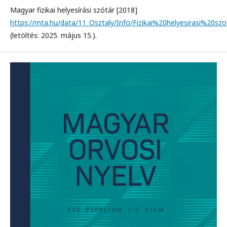
Magyar fizikai helyesírási szótár [2018]
https://mta.hu/data/11_Osztaly/Info/Fizikai%20helyesirasi%20sz
(letöltés: 2025. május 15.).