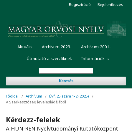
Regisztráció
Bejelentkezés
Aktuális
Archívum 2023-
Archívum 2001-
Útmutató a szerzőknek
Információk
Keresés
Főoldal
/
Archívum
/
Évf. 25 szám 1-2 (2025)
/
A Szerkesztőség levelesládájából
Kérdezz-felelek
A HUN-REN Nyelvtudományi Kutatóközpont