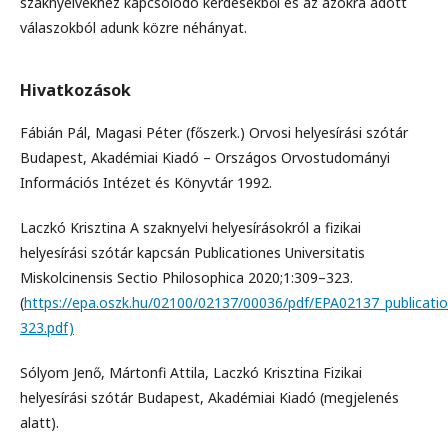
szaknyelvekhez kapcsolódó kérdésekből és az azokra adott
válaszokból adunk közre néhányat.
Hivatkozások
Fábián Pál, Magasi Péter (főszerk.) Orvosi helyesírási szótár
Budapest, Akadémiai Kiadó – Országos Orvostudományi
Információs Intézet és Könyvtár 1992.
Laczkó Krisztina A szaknyelvi helyesírásokról a fizikai
helyesírási szótár kapcsán Publicationes Universitatis
Miskolcinensis Sectio Philosophica 2020;1:309–323.
(
https://epa.oszk.hu/02100/02137/00036/pdf/EPA02137_publicati
323.pdf)
Sólyom Jenő, Mártonfi Attila, Laczkó Krisztina Fizikai
helyesírási szótár Budapest, Akadémiai Kiadó (megjelenés
alatt).