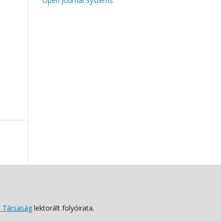
Open Journal Systems
 Társaság
lektorált folyóirata.