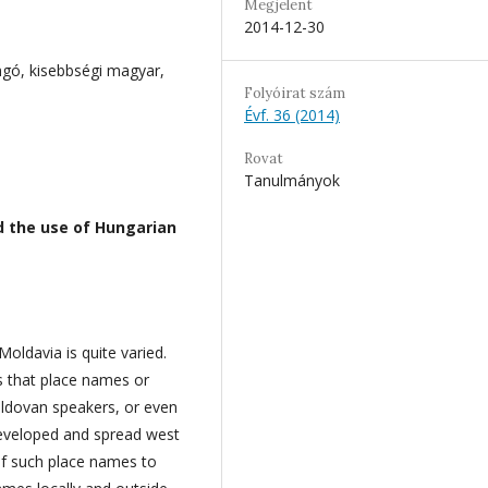
Megjelent
2014-12-30
ngó, kisebbségi magyar,
Folyóirat szám
Évf. 36 (2014)
Rovat
Tanulmányok
nd the use of Hungarian
oldavia is quite varied.
is that place names or
ldovan speakers, or even
eveloped and spread west
f such place names to