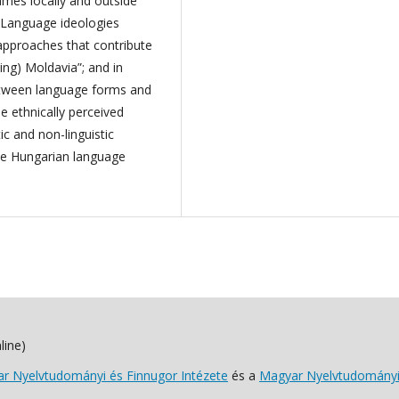
names locally and outside
. Language ideologies
 approaches that contribute
ing) Moldavia”; and in
between language forms and
he ethnically perceived
ic and non-linguistic
the Hungarian language
line)
 Nyelvtudományi és Finnugor Intézete
és a
Magyar Nyelvtudományi