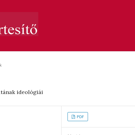
k
tának ideológiái
PDF