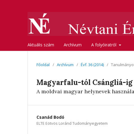
Aktuális szám
Archívum
A folyóiratról
Főoldal
/
Archívum
/
Évf. 36 (2014)
/
Tanulmányo
Magyarfalu-tól Csángliá-ig
A moldvai magyar helynevek használa
Csanád Bodó
ELTE Eötvös Loránd Tudományegyetem