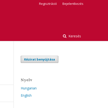
Regisztráció
Bejelentkezés
Keresés
Kézirat benyújtása
Nyelv
Hungarian
English