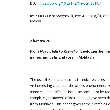
https://doi.org/10.29178/NevtErt.2014.7
DOI:
helységnevek, nyelvi ideológiák, csá
Kulcsszavak:
Moldva
Absztrakt
From
Magyarfalu
to
Csánglia
. Ideologies behi
names indicating places in Moldavia
The use of Hungarian names to indicate places in M
An interesting characteristic of this phenomenon 
name variants different from the ones used by Mo
completely unknown to local people, have been d
from Moldavia. This paper gives some examples o