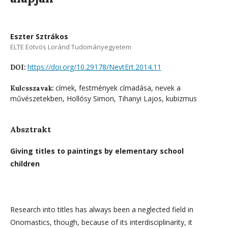
Eszter Sztrákos
ELTE Eötvös Loránd Tudományegyetem
https://doi.org/10.29178/NevtErt.2014.11
DOI:
címek, festmények címadása, nevek a
Kulcsszavak:
művészetekben, Hollósy Simon, Tihanyi Lajos, kubizmus
Absztrakt
Giving titles to paintings by elementary school
children
Research into titles has always been a neglected field in
Onomastics, though, because of its interdisciplinarity, it