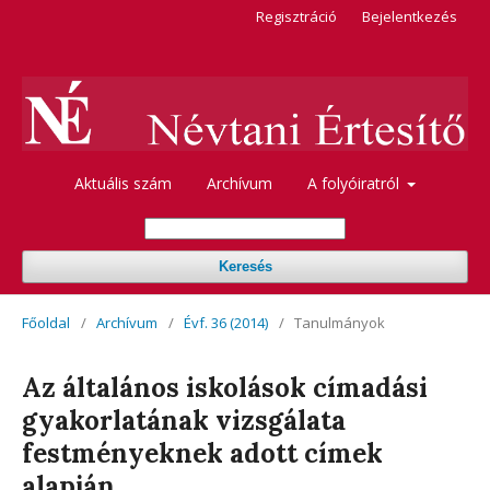
Regisztráció
Bejelentkezés
Aktuális szám
Archívum
A folyóiratról
Keresés
Főoldal
/
Archívum
/
Évf. 36 (2014)
/
Tanulmányok
Az általános iskolások címadási
gyakorlatának vizsgálata
festményeknek adott címek
alapján