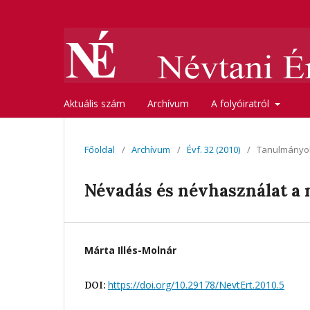
Aktuális szám
Archívum
A folyóiratról
Főoldal
/
Archívum
/
Évf. 32 (2010)
/
Tanulmányo
Névadás és névhasználat a
Márta Illés-Molnár
https://doi.org/10.29178/NevtErt.2010.5
DOI: