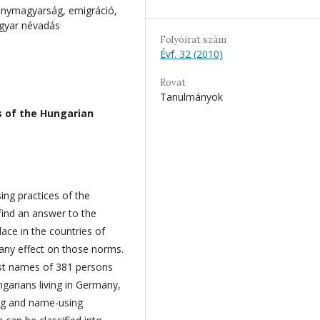
ánymagyarság, emigráció,
gyar névadás
Folyóirat szám
Évf. 32 (2010)
Rovat
Tanulmányok
 of the Hungarian
ng practices of the
 find an answer to the
ace in the countries of
any effect on those norms.
irst names of 381 persons
garians living in Germany,
ng and name-using