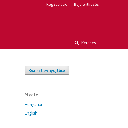
Regisztráció
Bejelentkezés
Keresés
Kézirat benyújtása
Nyelv
Hungarian
English