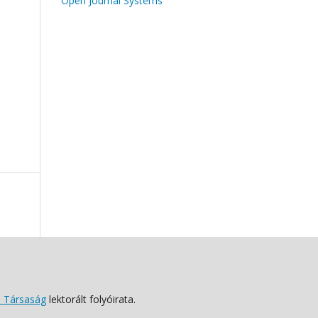
Open Journal Systems
 Társaság
lektorált folyóirata.