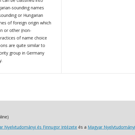
can be classified into
ungarian-sounding names
-sounding or Hungarian
mes of foreign origin which
n or other (non-
practices of name choice
ons are quite similar to
nority group in Germany
y.
line)
 Nyelvtudományi és Finnugor Intézete
és a
Magyar Nyelvtudományi