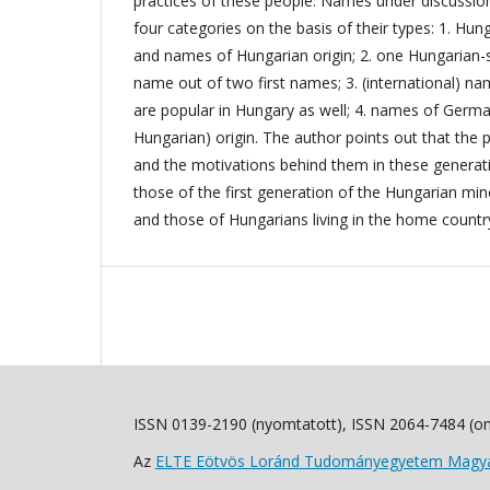
practices of these people. Names under discussion 
four categories on the basis of their types: 1. H
and names of Hungarian origin; 2. one Hungarian
name out of two first names; 3. (international) na
are popular in Hungary as well; 4. names of Germa
Hungarian) origin. The author points out that the 
and the motivations behind them in these generati
those of the first generation of the Hungarian mi
and those of Hungarians living in the home countr
ISSN 0139-2190 (nyomtatott), ISSN 2064-7484 (on
Az
ELTE Eötvös Loránd Tudományegyetem Magyar