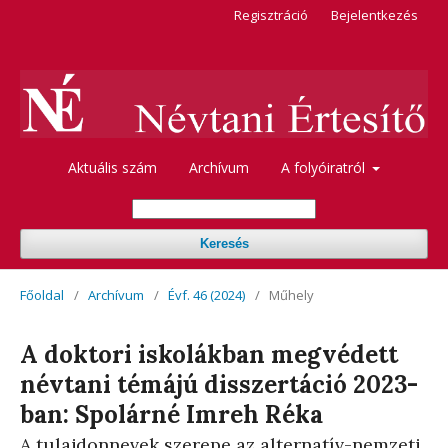
Regisztráció
Bejelentkezés
Aktuális szám
Archívum
A folyóiratról
Keresés
Főoldal
/
Archívum
/
Évf. 46 (2024)
/
Műhely
A doktori iskolákban megvédett
névtani témájú disszertáció 2023-
ban: Spolárné Imreh Réka
A tulajdonnevek szerepe az alternatív-nemzeti