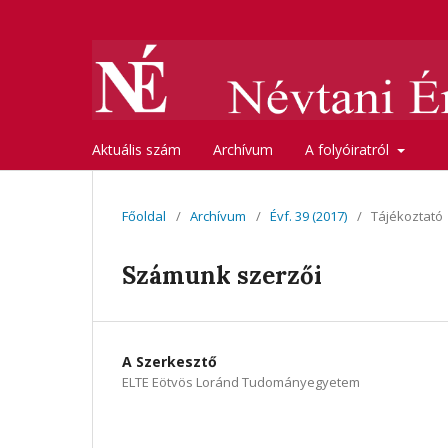
Aktuális szám
Archívum
A folyóiratról
Főoldal
/
Archívum
/
Évf. 39 (2017)
/
Tájékoztató
Számunk szerzői
A Szerkesztő
ELTE Eötvös Loránd Tudományegyetem