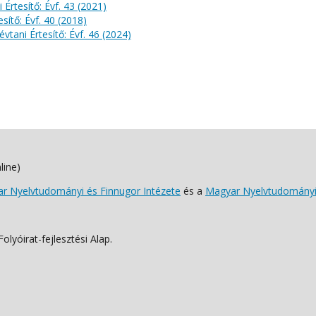
 Értesítő: Évf. 43 (2021)
sítő: Évf. 40 (2018)
évtani Értesítő: Évf. 46 (2024)
line)
 Nyelvtudományi és Finnugor Intézete
és a
Magyar Nyelvtudományi
lyóirat-fejlesztési Alap.