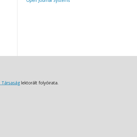
Open Journal Systems
 Társaság
lektorált folyóirata.