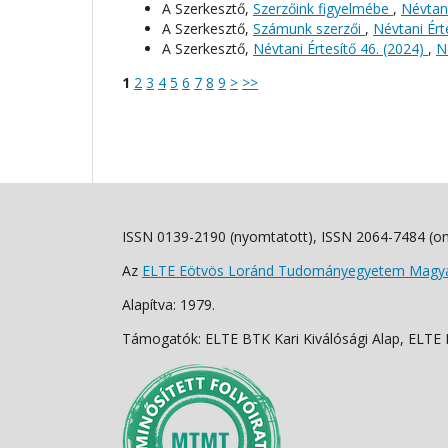
A Szerkesztő,
Szerzőink figyelmébe
,
Névtani
A Szerkesztő,
Számunk szerzői
,
Névtani Érte
A Szerkesztő,
Névtani Értesítő 46. (2024)
,
N
1
2
3
4
5
6
7
8
9
>
>>
ISSN 0139-2190 (nyomtatott), ISSN 2064-7484 (on
Az
ELTE Eötvös Loránd Tudományegyetem Magyar
Alapítva: 1979.
Támogatók: ELTE BTK Kari Kiválósági Alap, ELTE Fo