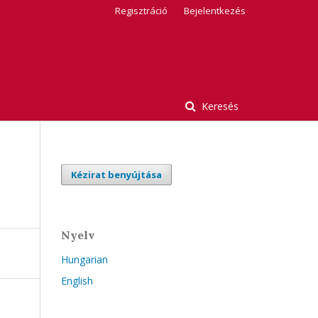
Regisztráció
Bejelentkezés
Keresés
Kézirat benyújtása
Nyelv
Hungarian
English