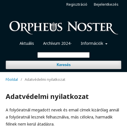
Regisztráció
Bejelentkezés
Aktuális
Archívum 2024-
Információk
Keresés
Főoldal
/
Adatvédelmi nyilatkozat
Adatvédelmi nyilatkozat
A folyóiratnál megadott nevek és email címek kizárólag annál
a folyóiratnál lesznek felhasználva, más célokra, harmadik
félnek nem kerül átadásra.