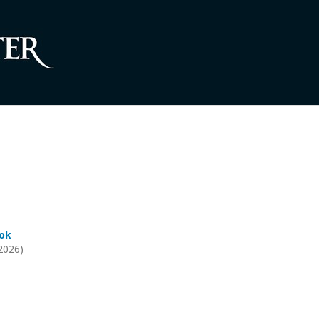
sok
2026)