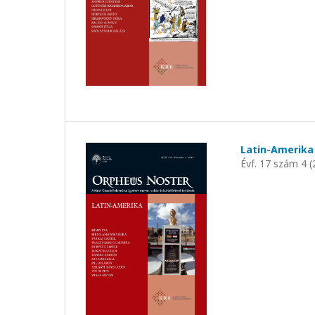
Latin-Amerika
Évf. 17 szám 4 (