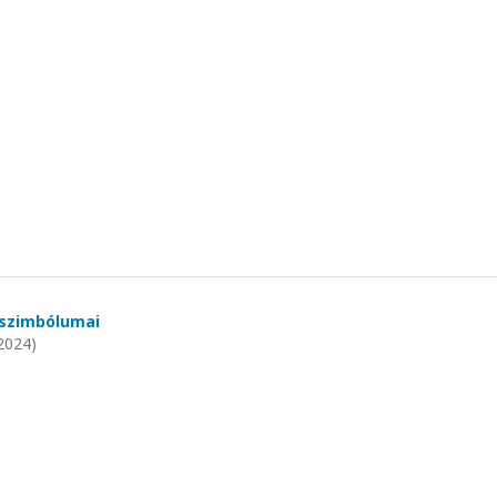
 szimbólumai
2024)