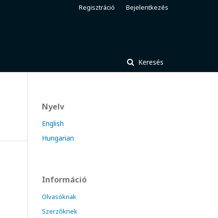
Regisztráció
Bejelentkezés
Keresés
Nyelv
English
Hungarian
Információ
Olvasóknak
Szerzőknek