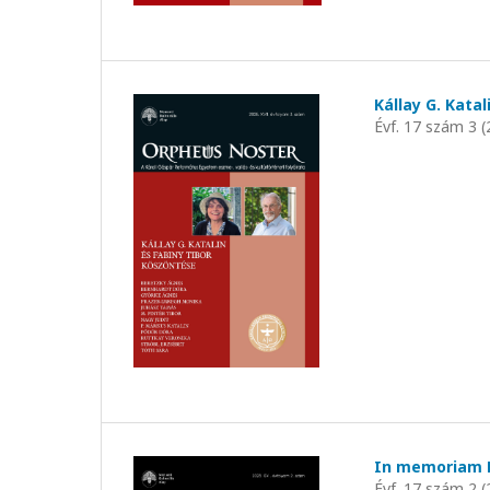
Kállay G. Kata
Évf. 17 szám 3 (
In memoriam H
Évf. 17 szám 2 (