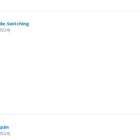
de-Switching
2024)
apán
2024)