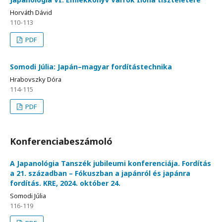
Horváth Dávid
110-113
PDF
Somodi Júlia: Japán–magyar fordítástechnika
Hrabovszky Dóra
114-115
PDF
Konferenciabeszámoló
A Japanológia Tanszék jubileumi konferenciája. Fordítás
a 21. században – Fókuszban a japánról és japánra
fordítás. KRE, 2024. október 24.
Somodi Júlia
116-119