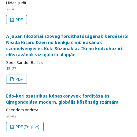
Hidasi Judit
7-14
PDF
A japán filozófiai szöveg fordíthatóságának kérdéséről
Nisida Kitaró Dzen no kenkjú című írásának
szemelvényei és Kuki Súzónak az Iki no kódzóhoz írt
előszavának vizsgálata alapján
Soós Sándor Balázs
15-27
PDF
Edo-kori szatirikus képeskönyvek fordítása és
újragondolása modern, globális közönség számára
Csendom Andrea
28-42
PDF (English)