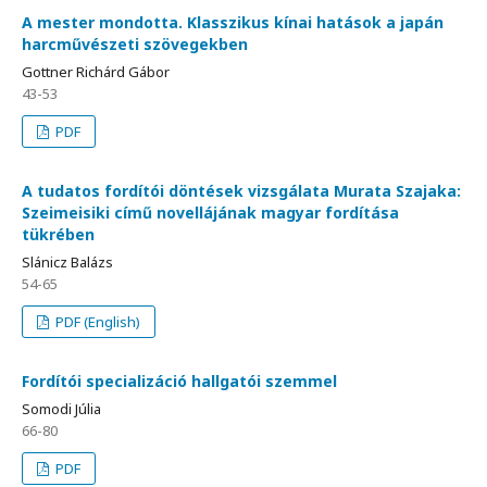
A mester mondotta. Klasszikus kínai hatások a japán
harcművészeti szövegekben
Gottner Richárd Gábor
43-53
PDF
A tudatos fordítói döntések vizsgálata Murata Szajaka:
Szeimeisiki című novellájának magyar fordítása
tükrében
Slánicz Balázs
54-65
PDF (English)
Fordítói specializáció hallgatói szemmel
Somodi Júlia
66-80
PDF