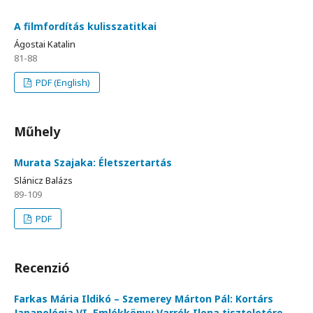
A filmfordítás kulisszatitkai
Ágostai Katalin
81-88
PDF (English)
Műhely
Murata Szajaka: Életszertartás
Slánicz Balázs
89-109
PDF
Recenzió
Farkas Mária Ildikó – Szemerey Márton Pál: Kortárs
Japanológia VI. Emlékkönyv Varrók Ilona tiszteletére