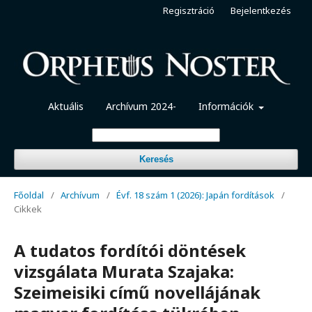
Regisztráció
Bejelentkezés
Aktuális
Archívum 2024-
Információk
Keresés
Főoldal
/
Archívum
/
Évf. 18 szám 1 (2026): Japán fordítások
/
Cikkek
A tudatos fordítói döntések
vizsgálata Murata Szajaka:
Szeimeisiki című novellájának