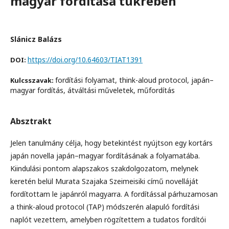
magyar fordítása tükrében
Slánicz Balázs
https://doi.org/10.64603/TIAT1391
DOI:
fordítási folyamat, think-aloud protocol, japán–
Kulcsszavak:
magyar fordítás, átváltási műveletek, műfordítás
Absztrakt
Jelen tanulmány célja, hogy betekintést nyújtson egy kortárs
japán novella japán–magyar fordításának a folyamatába.
Kiindulási pontom alapszakos szakdolgozatom, melynek
keretén belül Murata Szajaka Szeimeisiki című novelláját
fordítottam le japánról magyarra. A fordítással párhuzamosan
a think-aloud protocol (TAP) módszerén alapuló fordítási
naplót vezettem, amelyben rögzítettem a tudatos fordítói