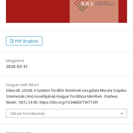
PDF (English)
Megjelent
2026-03-31
Hogyan kell idézni
SlániczB. (2026). A tudatos fordítói döntések vizsgálata Murata Szajaka:
Szeimeisiki című novellájának magyar fordítása tükrében.
Orpheus
Noster
,
18
(1), 54-65. https://doi.org/10.64603/TIAT1391
Idézet formátumok
Folyóirat szám