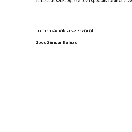
feltárását szükségessé tevő speciális fordítói tev
Információk a szerzőről
Soós Sándor Balázs