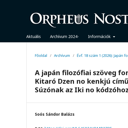
Aktuális
Archívum 2024-
Információk
Főoldal
/
Archívum
/
Évf. 18 szám 1 (2026): Japán f
A japán filozófiai szöveg f
Kitaró Dzen no kenkjú című
Súzónak az Iki no kódzóhoz 
Soós Sándor Balázs