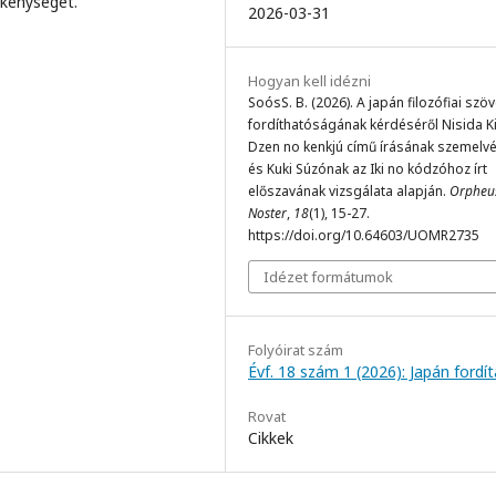
ékenységet.
2026-03-31
Hogyan kell idézni
SoósS. B. (2026). A japán filozófiai szö
fordíthatóságának kérdéséről Nisida K
Dzen no kenkjú című írásának szemelvé
és Kuki Súzónak az Iki no kódzóhoz írt
előszavának vizsgálata alapján.
Orpheu
Noster
,
18
(1), 15-27.
https://doi.org/10.64603/UOMR2735
Idézet formátumok
Folyóirat szám
Évf. 18 szám 1 (2026): Japán fordí
Rovat
Cikkek