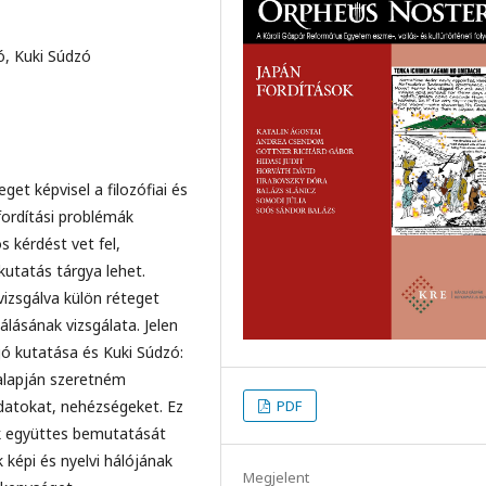
ró, Kuki Súdzó
get képvisel a filozófiai és
fordítási problémák
s kérdést vet fel,
kutatás tárgya lehet.
vizsgálva külön réteget
álásának vizsgálata. Jelen
jó kutatása és Kuki Súdzó:
 alapján szeretném
PDF
adatokat, nehézségeket. Ez
ek együttes bemutatását
 képi és nyelvi hálójának
Megjelent