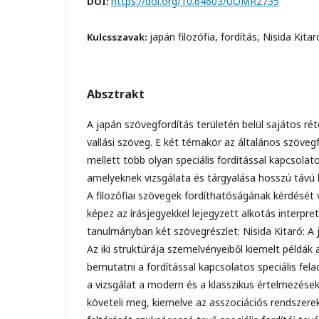
https://doi.org/10.64603/UOMR2735
DOI:
japán filozófia, fordítás, Nisida Kita
Kulcsszavak:
Absztrakt
A japán szövegfordítás területén belül sajátos réte
vallási szöveg. E két témakör az általános szöveg
mellett több olyan speciális fordítással kapcsolato
amelyeknek vizsgálata és tárgyalása hosszú távú 
A filozófiai szövegek fordíthatóságának kérdését 
képez az írásjegyekkel lejegyzett alkotás interpret
tanulmányban két szövegrészlet: Nisida Kitaró: A 
Az iki struktúrája szemelvényeiből kiemelt példák
bemutatni a fordítással kapcsolatos speciális fel
a vizsgálat a modern és a klasszikus értelmezés
követeli meg, kiemelve az asszociációs rendszerek