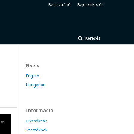
Regisztráció
Bejelentkezés
Keresés
Nyelv
English
Hungarian
Információ
Olvasóknak
Szerzőknek