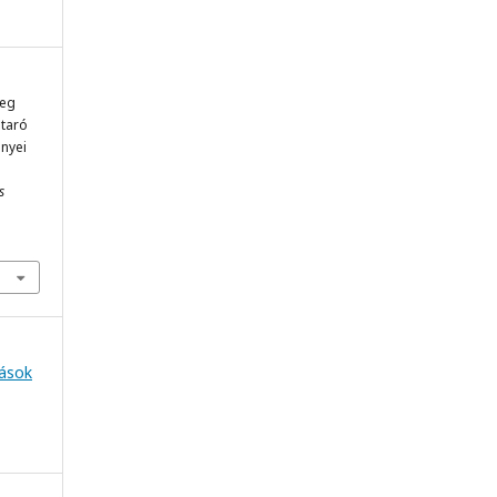
veg
itaró
nyei
s
tások