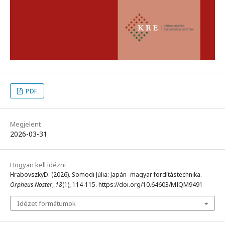
PDF
Megjelent
2026-03-31
Hogyan kell idézni
HrabovszkyD. (2026). Somodi Júlia: Japán–magyar fordítástechnika.
Orpheus Noster
,
18
(1), 114-115. https://doi.org/10.64603/MIQM9491
Idézet formátumok