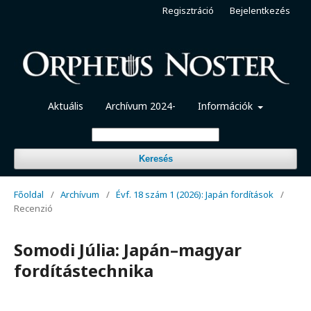
Regisztráció
Bejelentkezés
Aktuális
Archívum 2024-
Információk
Keresés
Főoldal
/
Archívum
/
Évf. 18 szám 1 (2026): Japán fordítások
/
Recenzió
Somodi Júlia: Japán–magyar
fordítástechnika