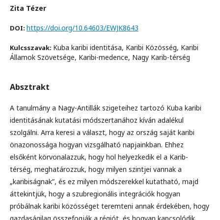
Zita Tézer
https://doi.org/10.64603/EWJK8643
DOI:
Kuba karibi identitása, Karibi Közösség, Karibi
Kulcsszavak:
Államok Szövetsége, Karibi-medence, Nagy Karib-térség
Absztrakt
A tanulmány a Nagy-Antillák szigeteihez tartozó Kuba karibi
identitásának kutatási módszertanához kíván adalékul
szolgálni. Arra keresi a választ, hogy az ország saját karibi
önazonossága hogyan vizsgálható napjainkban. Ehhez
elsőként körvonalazzuk, hogy hol helyezkedik el a Karib-
térség, meghatározzuk, hogy milyen szintjei vannak a
„karibiságnak”, és ez milyen módszerekkel kutatható, majd
áttekintjük, hogy a szubregionális integrációk hogyan
próbálnak karibi közösséget teremteni annak érdekében, hogy
gazdaságilag összefogják a régiót, és hogyan kapcsolódik