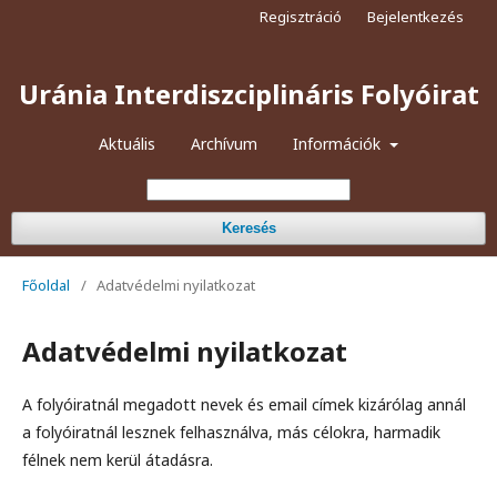
Regisztráció
Bejelentkezés
Uránia Interdiszciplináris Folyóirat
Aktuális
Archívum
Információk
Keresés
Főoldal
/
Adatvédelmi nyilatkozat
Adatvédelmi nyilatkozat
A folyóiratnál megadott nevek és email címek kizárólag annál
a folyóiratnál lesznek felhasználva, más célokra, harmadik
félnek nem kerül átadásra.