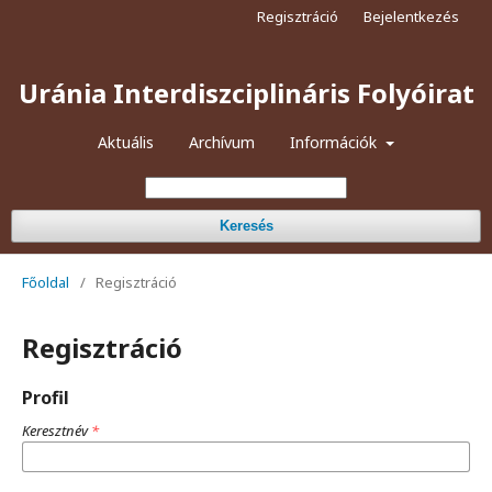
Regisztráció
Bejelentkezés
Uránia Interdiszciplináris Folyóirat
Aktuális
Archívum
Információk
Keresés
Főoldal
/
Regisztráció
Regisztráció
Profil
Keresztnév
*