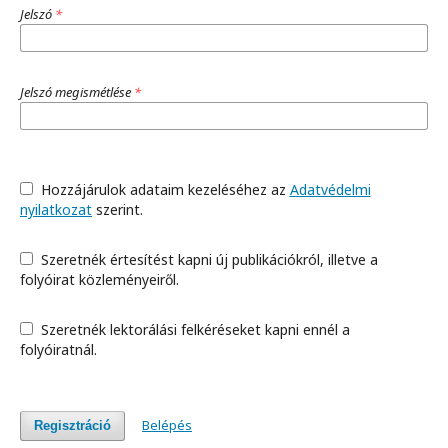
Jelszó
*
Jelszó megismétlése
*
Hozzájárulok adataim kezeléséhez az
Adatvédelmi
nyilatkozat
szerint.
Szeretnék értesítést kapni új publikációkról, illetve a
folyóirat közleményeiről.
Szeretnék lektorálási felkéréseket kapni ennél a
folyóiratnál.
Belépés
Regisztráció