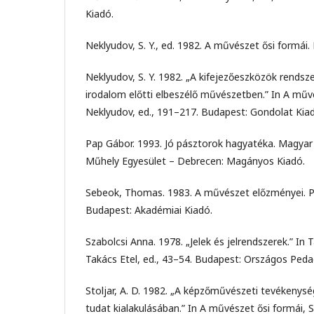
Kiadó.
Neklyudov, S. Y., ed. 1982. A művészet ősi formái
Neklyudov, S. Y. 1982. „A kifejezőeszközök rendsz
irodalom előtti elbeszélő művészetben.” In A művés
Neklyudov, ed., 191–217. Budapest: Gondolat Kia
Pap Gábor. 1993. Jó pásztorok hagyatéka. Magya
Műhely Egyesület – Debrecen: Magányos Kiadó.
Sebeok, Thomas. 1983. A művészet előzményei. Pl
Budapest: Akadémiai Kiadó.
Szabolcsi Anna. 1978. „Jelek és jelrendszerek.” In 
Takács Etel, ed., 43–54. Budapest: Országos Pedag
Stoljar, A. D. 1982. „A képzőművészeti tevékenysé
tudat kialakulásában.” In A művészet ősi formái, S.