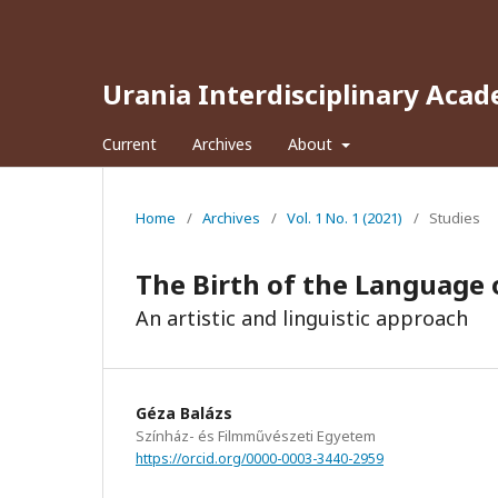
Urania Interdisciplinary Acad
Current
Archives
About
Home
/
Archives
/
Vol. 1 No. 1 (2021)
/
Studies
The Birth of the Language 
An artistic and linguistic approach
Géza Balázs
Színház- és Filmművészeti Egyetem
https://orcid.org/0000-0003-3440-2959