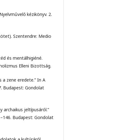
Nyelvművelő kézikönyv. 2.
 kötet). Szentendre: Medio
zéd és mentálhigiéné.
olizmus Elleni Bizottság.
s a zene eredete.” In A
77. Budapest: Gondolat
y archaikus jeltípusáról.”
11–146. Budapest: Gondolat
dolatok a kultúráról.