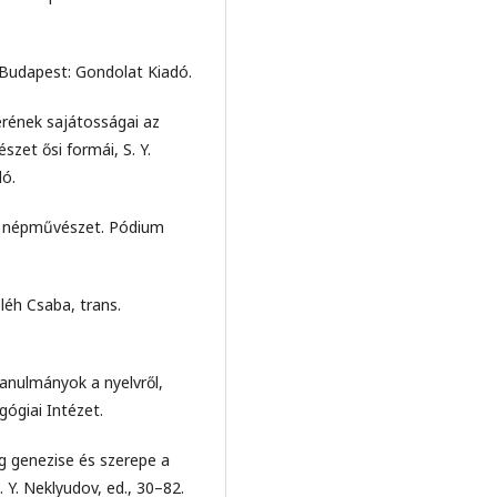
. Budapest: Gondolat Kiadó.
erének sajátosságai az
zet ősi formái, S. Y.
dó.
r népművészet. Pódium
éh Csaba, trans.
Tanulmányok a nyelvről,
ógiai Intézet.
g genezise és szerepe a
 Y. Neklyudov, ed., 30–82.