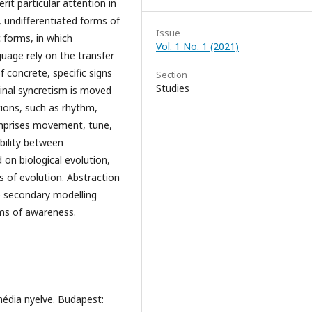
it particular attention in
, undifferentiated forms of
Issue
 forms, in which
Vol. 1 No. 1 (2021)
uage rely on the transfer
f concrete, specific signs
Section
Studies
ginal syncretism is moved
ions, such as rhythm,
comprises movement, tune,
bility between
 on biological evolution,
s of evolution. Abstraction
e secondary modelling
rms of awareness.
média nyelve. Budapest: