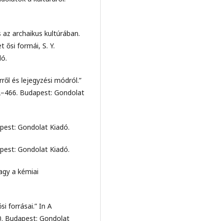
 az archaikus kultúrában.
t ősi formái, S. Y.
dó.
ről és lejegyzési módról.”
52–466. Budapest: Gondolat
apest: Gondolat Kiadó.
apest: Gondolat Kiadó.
agy a kémiai
i forrásai.” In A
90. Budapest: Gondolat