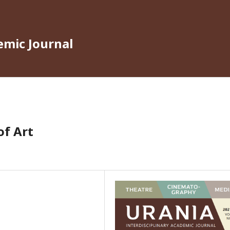
emic Journal
of Art