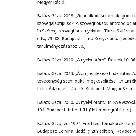
Magyar Rádió.
Balázs Géza. 2008. „Gondolkodási formák, gondol
szövegalaptípusok. A szövegtípusok antropológiai 
In Szöveg, szövegtípus, nyelvtan, Tátrai Szilárd a
eds., 79–88. Budapest: Tinta Könyvkiadó. (segédk
tanulmányozásához 80.).
Balázs Géza. 2010. „A nyelvi öröm”. Életünk 10: 86
Balázs Géza. 2013. „Álom, emlékezet, identitás. Az
tevékenység szemiotikai megközelítése.” In Emléke
Pölcz Ádám, ed., 45–55. Budapest: Magyar Szemio
Balázs Géza. 2020. „A nyelvi öröm.” In Nyelvszoká
104. Budapest: Inter–IKU. (IKU-monográfiák, 4.).
Balázs Géza, ed. 1994. Érettségi témakörök, tétel
Budapest: Corvina Kiadó. (12th edition). Revised a