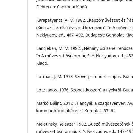
Debrecen: Csokonai Kiadó.
Karapetyantz, A. M. 1982. „Képzőművészet és írás
(Kína az i. e. első évezred közepéig)”. In A művésze
Neklyudov, ed., 467–492. Budapest: Gondolat Kia
Langleben, M. M. 1982. „Néhány ősi zenei rendszer
In A művészet ősi formái, S. Y. Neklyudov, ed., 4
Kiadó.
Lotman, J. M. 1973. Szöveg – modell – típus. Bud
Lotz János. 1976. Szonettkoszorú a nyelvről. Bud
Markó Bálint. 2012. „Hangyák a szagösvényen. Av
kommunikáció ábécéje.” Korunk 4: 57–64.
Meletinsky, Yeleazar. 1982. „A szó művészetének ős
művészet ősi formái, S. Y. Neklyudov, ed., 147–1