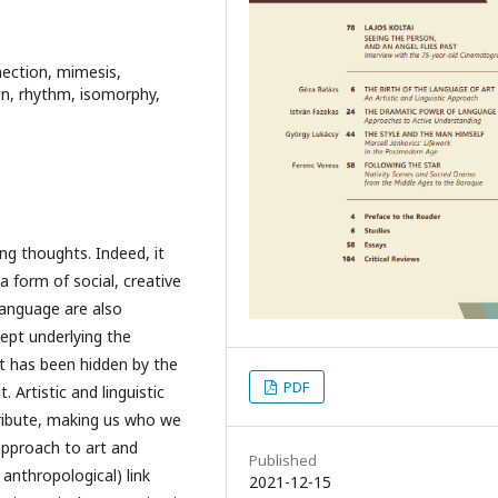
nection, mimesis,
ion, rhythm, isomorphy,
ng thoughts. Indeed, it
a form of social, creative
 language are also
cept underlying the
It has been hidden by the
PDF
 Artistic and linguistic
tribute, making us who we
 approach to art and
Published
anthropological) link
2021-12-15