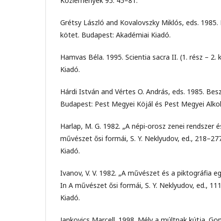
Közlemények 95: 45–81.
Grétsy László and Kovalovszky Miklós, eds. 1985. 
kötet. Budapest: Akadémiai Kiadó.
Hamvas Béla. 1995. Scientia sacra II. (1. rész – 2.
Kiadó.
Hárdi István and Vértes O. András, eds. 1985. Bes
Budapest: Pest Megyei Köjál és Pest Megyei Alkoh
Harlap, M. G. 1982. „A népi-orosz zenei rendszer é
művészet ősi formái, S. Y. Neklyudov, ed., 218–2
Kiadó.
Ivanov, V. V. 1982. „A művészet és a piktográfia eg
In A művészet ősi formái, S. Y. Neklyudov, ed., 1
Kiadó.
Jankovics Marcell. 1998. Mély a múltnak kútja. Gon