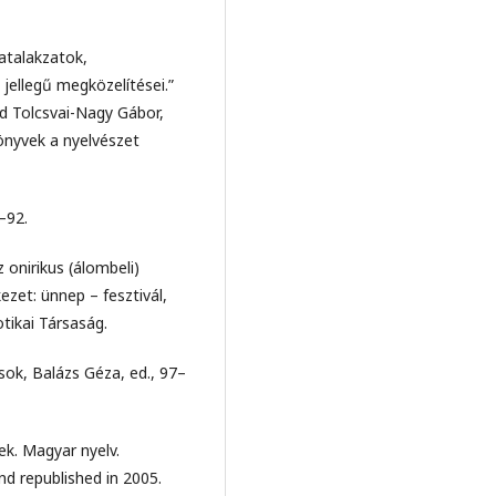
atalakzatok,
jellegű megközelítései.”
nd Tolcsvai-Nagy Gábor,
önyvek a nyelvészet
–92.
 onirikus (álombeli)
zet: ünnep – fesztivál,
tikai Társaság.
sok, Balázs Géza, ed., 97–
ek. Magyar nyelv.
nd republished in 2005.