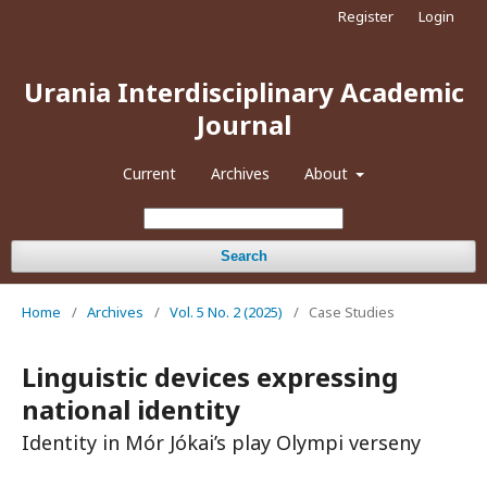
Register
Login
Urania Interdisciplinary Academic
Journal
Current
Archives
About
Search
Home
/
Archives
/
Vol. 5 No. 2 (2025)
/
Case Studies
Linguistic devices expressing
national identity
Identity in Mór Jókai’s play Olympi verseny