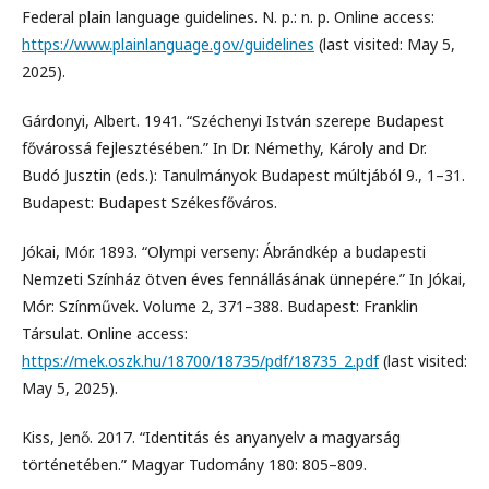
Federal plain language guidelines. N. p.: n. p. Online access:
https://www.plainlanguage.gov/guidelines
(last visited: May 5,
2025).
Gárdonyi, Albert. 1941. “Széchenyi István szerepe Budapest
fővárossá fejlesztésében.” In Dr. Némethy, Károly and Dr.
Budó Jusztin (eds.): Tanulmányok Budapest múltjából 9., 1–31.
Budapest: Budapest Székesfőváros.
Jókai, Mór. 1893. “Olympi verseny: Ábrándkép a budapesti
Nemzeti Színház ötven éves fennállásának ünnepére.” In Jókai,
Mór: Színművek. Volume 2, 371–388. Budapest: Franklin
Társulat. Online access:
https://mek.oszk.hu/18700/18735/pdf/18735_2.pdf
(last visited:
May 5, 2025).
Kiss, Jenő. 2017. “Identitás és anyanyelv a magyarság
történetében.” Magyar Tudomány 180: 805–809.