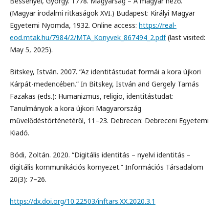
Bessenyei, György. 1778. Magyarság – A magyar néző.
(Magyar irodalmi ritkaságok XVI.) Budapest: Királyi Magyar
Egyetemi Nyomda, 1932. Online access:
https://real-
eod.mtak.hu/7984/2/MTA_Konyvek_867494_2.pdf
(last visited:
May 5, 2025).
Bitskey, István. 2007. “Az identitástudat formái a kora újkori
Kárpát-medencében.” In Bitskey, István and Gergely Tamás
Fazakas (eds.): Humanizmus, religio, identitástudat:
Tanulmányok a kora újkori Magyarország
művelődéstörténetéről, 11–23. Debrecen: Debreceni Egyetemi
Kiadó.
Bódi, Zoltán. 2020. “Digitális identitás – nyelvi identitás –
digitális kommunikációs környezet.” Információs Társadalom
20(3): 7–26.
https://dx.doi.org/10.22503/inftars.XX.2020.3.1