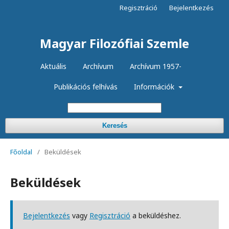
Regisztráció
Bejelentkezés
Magyar Filozófiai Szemle
Aktuális
Archívum
Archívum 1957-
Publikációs felhívás
Információk
Keresés
Főoldal
/
Beküldések
Beküldések
Bejelentkezés
vagy
Regisztráció
a beküldéshez.