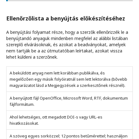
Ellenőrzőlista a benyújtás előkészítéséhez
A benyújtási folyamat része, hogy a szerzők ellenőrizzék le a
benyújtandó anyaguk mindenben megfelel az alábbi listában
szereplő elvárásoknak, és azokat a beadványokat, amelyek
nem tartják be a az útmutatóban leírtakat, azokat vissza
lehet küldeni a szerzőnek.
A beküldött anyag nem lett korábban publikálva, és
megelőzően egy másik folyóiratnál sem lett lektorálva (bővebb
magyarázatot lásd a Megjegyzések a szerkesztőnek résznél).
A benyújtott fájl OpenOffice, Microsoft Word, RTF, dokumentum
fájlformátum.
Ahol lehetséges, ott megadott DOI-s vagy URL-es
hivatkozásokat.
A szöveg egyes sorközzel; 12 pontos betűmérettel; használjon