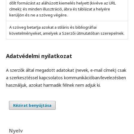
dőlt formázást az aláhúzott kiemelés helyett (kivéve az URL
címek); és minden illusztráció, ábra és táblázat a helyére
kerüljön és ne a szöveg végére.
A szöveg betartja azokat a stiláris és bibliográfiai
követelményeket, amelyek a Szerzői útmutatóban szerepelnek.
Adatvédelmi nyilatkozat
A szerzők által megadott adatokat (nevek, e-mail címek) csak
a szerkesztéssel kapcsolatos kommunikációban/levelezésben
használjuk, azokat harmadik félnek nem adjuk ki.
Kézirat benyújtása
Nyelv